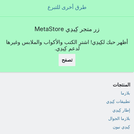
طرق أخرى للتبرع
زر متجر كِيدِي MetaStore
أظهر حبك لكِيدِي! اشترِ الكتب والأكواب والملابس وغيرها
لدعم كِيدِي.
تصفح
المنتجات
بلازما
تطبيقات كِيدِي
إطار كِيدِي
بلازما الجوال
كِيدِي نيون