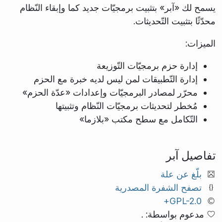
يسمح لك «آبر» بتثبيت برمجيّات جديد كما وإبقاء النّظام
محدّثًا بتثبيت التّحديثات.
الميزات:
إدارة حزم برمجيّات التّوزيعة
إدارة التّطبيقات لمن ليس لديه خبرة مع الحزم
محرّر لمصادر البرمجيّات وإعدادات «عدّة الحزم»
مُخطر لتحديثات برمجيّات النّظام وتثبيتها
التّكامل مع سطح مكتب «بلازما»
تفاصيل آبر
بلّغ عن علة
تصفح الشفرة المصدرية
GPL-2.0+
مدعوم بواسطة: .