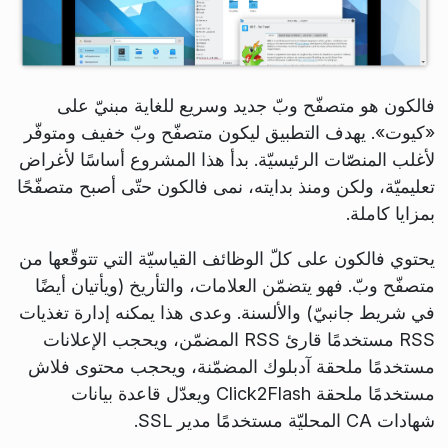
فالكون هو متصفّح وبّ جديد وسريع للغاية مبنيّ على
«كيوت». يهدف التطبيق ليكون متصفّح وبّ خفيف ومتوفّر
لأغلب المنصّات الرئيسيّة. بدأ هذا المشروع أساسًا لأغراض
تعليميّة، ولكن ومنذ بدايته، نمى فالكون حتّى أصبح متصفّحًا
بمزايا كاملة.
يحتوي فالكون على كلّ الوظائف القياسيّة التي تتوقّعها من
متصفّح وبّ. فهو يتضمّن العلامات، والتأريخ (ويأتيان أيضًا
في شريط جانبيّ) والألسنة. وعدى هذا يمكنه إدارة تغذيات
RSS مستخدمًا قارئ RSS المضمّن، ويحجب الإعلانات
مستخدمًا ملحقة آدبلوك المضمّنة، ويحجب محتوى فلاش
مستخدمًا ملحقة Click2Flash ويعدّل قاعدة بيانات
شهادات CA المحليّة مستخدمًا مدير SSL.