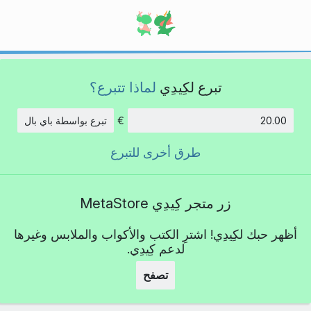
تبرع لكِيدِي
لماذا تتبرع؟
€
تبرع بواسطة باي بال
الكمية:
طرق أخرى للتبرع
زر متجر كِيدِي MetaStore
أظهر حبك لكِيدِي! اشترِ الكتب والأكواب والملابس وغيرها
لدعم كِيدِي.
تصفح