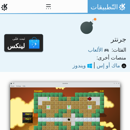
خط المحتوى
التّطبيقات
الصفحة الرئيسة
جرنتر
ثبت على
لينكس
الفئات:
الألعاب
منصات أخرى:
ماك أو إس
|
ويندوز