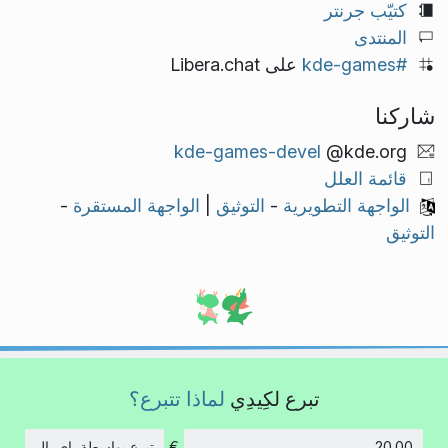
كتيّب جرنتر
المنتدى
#kde-games
على Libera.chat
شاركنا
kde-games-devel
@kde.org
قائمة العلل
الواجهة التطويرية
-
التوثيق
|
الواجهة المستقرة
-
التوثيق
تبرع لكِيدِي
لماذا تتبرع؟
€
تبرع بواسطة باي بال