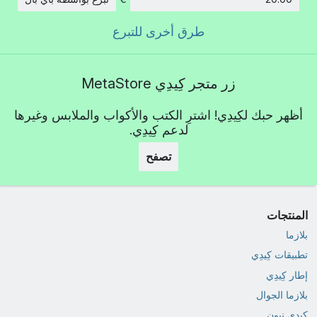
الكمية:
طرق أخرى للتبرع
زر متجر كِيدِي MetaStore
أظهر حبك لكِيدِي! اشترِ الكتب والأكواب والملابس وغيرها
لدعم كِيدِي.
تصفح
المنتجات
بلازما
تطبيقات كِيدِي
إطار كِيدِي
بلازما الجوال
كِيدِي نيون