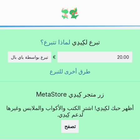
تبرع لكِيدِي
لماذا تتبرع؟
€
تبرع بواسطة باي بال
الكمية:
طرق أخرى للتبرع
زر متجر كِيدِي MetaStore
أظهر حبك لكِيدِي! اشترِ الكتب والأكواب والملابس وغيرها
لدعم كِيدِي.
تصفح