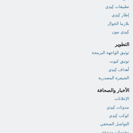
تطبيقات كِيدِي
إطار كِيدِي
بلازما الجوال
كِيدِي نيون
التطوير
توثيق الواجهة البرمجة
توثيق كيوت
أهداف كِيدِي
الشيفرة المصدرية
الأخبار والصحافة
الإعلانات
مدونات كِيدِي
كوكب كِيدِي
التواصل الصحفي
محتويات متنوعة