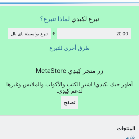
تبرع لكِيدِي
لماذا تتبرع؟
€
تبرع بواسطة باي بال
الكمية:
طرق أخرى للتبرع
زر متجر كِيدِي MetaStore
أظهر حبك لكِيدِي! اشترِ الكتب والأكواب والملابس وغيرها
لدعم كِيدِي.
تصفح
المنتجات
بلازما