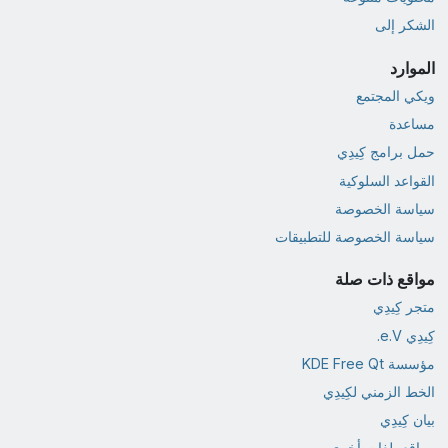
الشكر إلى
الموارد
ويكي المجتمع
مساعدة
حمل برامج كِيدِي
القواعد السلوكية
سياسة الخصوصة
سياسة الخصوصة للتطبيقات
مواقع ذات صلة
متجر كِيدِي
كِيدِي e.V.
مؤسسة KDE Free Qt
الخط الزمني لكِيدِي
بيان كِيدِي
مواقع بلغات أخرى