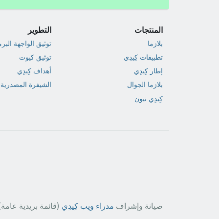
المنتجات
التطوير
بلازما
توثيق الواجهة البر
تطبيقات كِيدِي
توثيق كيوت
إطار كِيدِي
أهداف كِيدِي
بلازما الجوال
الشيفرة المصدرية
كِيدِي نيون
صيانة وإشراف
مدراء ويب كِيدِي
(قائمة بريدية عامة)