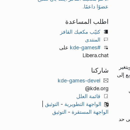
عضوًا داعمًا.
اطلب المساعدة
كتيّب مكعبك القافز
المنتدى
#kde-games
على
Libera.chat
يتغير
شاركنا
ع إلى
kde-games-devel
@kde.org
قائمة العلل
الواجهة التطويرية
-
التوثيق
|
الواجهة المستقرة
-
التوثيق
ى حد