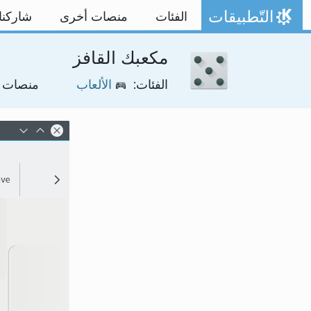
خط المحتوى
التّطبيقات
الفئات
منصات أخرى
شاركنا
الصفحة الرئيسة
مكعبك القافز
الفئات:
الألعاب
منصات 