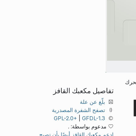
تحرك
تفاصيل مكعبك القافز
بلّغ عن علة
تصفح الشفرة المصدرية
GPL-2.0+
|
GFDL-1.3
مدعوم بواسطة: .
ادعم مكعبك القافز أيضًا بأن تصبح