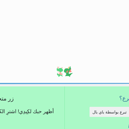
برع؟
زر متجر كِ
أظهر حبك لكِيدِي! اشترِ ال
تبرع بواسطة باي بال