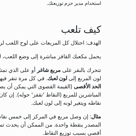
استخدام مدير حزم توزيعتك.
كيف تلعب
الهدف: احتلال كل المربعات على لوح اللعب لرب
يحمل مكعبك القافز مباشرة إلى وضع اللعب، لذا 
تتحرك بالنقر على
مربع شاغر
أو على الذي تمت
لون المربع إلى
لون لعبك
. في كل مرة تنقر فيها
الحد الأقصى
(القيمة القصوى التي يمكن أن يصل
المباشرين للمربع (النقاط 'تقفز' حوله). إن كان
نقاطه ويتغير لونه إلى لون لعبك.
مثال
: إن وصل مربع في المركز إلى خمس نقاط، 
المصدر بنقطة واحدة. من الممكن أن يحدث تسل
أقصى بسبب توزيع النقاط.