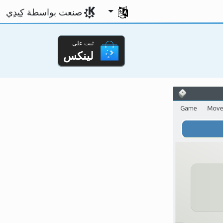
اختر لغتك
صنعت بواسطة كِيدِي
ثبت على
لينكس