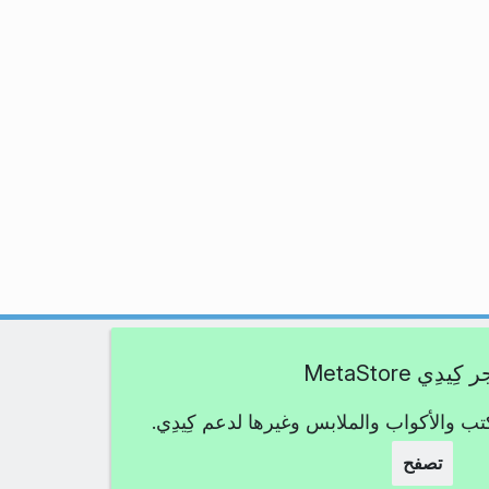
يدِي MetaStore
كتب والأكواب والملابس وغيرها لدعم كِيدِي.
تصفح