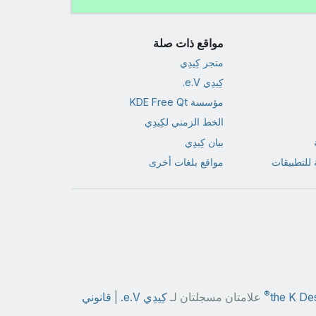
مواقع ذات صلة
متجر كِيدِي
كِيدِي e.V.
مؤسسة KDE Free Qt
الخط الزمني لكِيدِي
بيان كِيدِي
للتطبيقات
مواقع بلغات أخرى
®
the K De
علامتان مسجلتان لـ
كِيدِي e.V.
|
قانوني