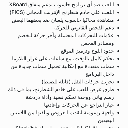
اللعب ضد أي برنامج حاسوب يدعم ميفاق XBoard
اللعب على خادم شطرنج الإنترنت المجاني (FICS)
مشاهدة محاكيا حاسوب يلعبان ضد بعضهما البعض
دعم الفحص القانوني للحركة
علامات للتحركات المحتملة وآخر حركة للخصم
ومصادر الفحص
حدود اللوح وترميز الموقع
تحكم كامل بالوقت، مع ساعات على غرار البلازما
سمات متعددة مع إمكانية تحميل سمات جديدة من
داخل البرنامج
تحريك حركات النقل (قابلة للضبط)
طرق عرض للعب على خادم الشطرنج، بما في ذلك
رسم بياني ووحدة تحكم نصية وأداة دردشة
خيار التراجع عن الحركات وإعادتها
واجهة رسومية لتقديم العروض وتلقيها من اللاعبين
البعيدين
دعم ميفاق UCI (المستخدم بواسطة Stockfish و