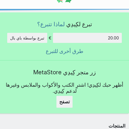
تبرع لكِيدِي
لماذا تتبرع؟
€
تبرع بواسطة باي بال
الكمية:
طرق أخرى للتبرع
زر متجر كِيدِي MetaStore
أظهر حبك لكِيدِي! اشترِ الكتب والأكواب والملابس وغيرها
لدعم كِيدِي.
تصفح
المنتجات