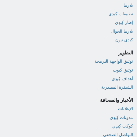
بلازما
تطبيقات كِيدِي
إطار كِيدِي
بلازما الجوال
كِيدِي نيون
التطوير
توثيق الواجهة البرمجة
توثيق كيوت
أهداف كِيدِي
الشيفرة المصدرية
الأخبار والصحافة
الإعلانات
مدونات كِيدِي
كوكب كِيدِي
التواصل الصحفي