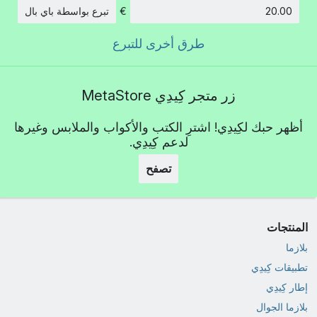
€
تبرع بواسطة باي بال
الكمية:
طرق أخرى للتبرع
زر متجر كِيدِي MetaStore
أظهر حبك لكِيدِي! اشترِ الكتب والأكواب والملابس وغيرها
لدعم كِيدِي.
تصفح
المنتجات
بلازما
تطبيقات كِيدِي
إطار كِيدِي
بلازما الجوال