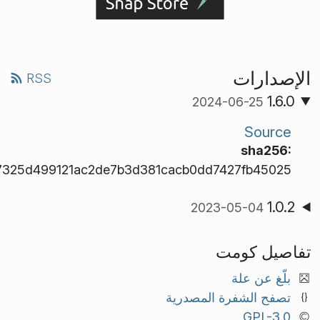
الإصدارات
RSS
1.6.0
2024-06-25
Source
sha256:
7325d499121ac2de7b3d381cacb0dd7427fb45025
1.0.2
2023-05-04
تفاصيل كومت
بلّغ عن علة
تصفح الشفرة المصدرية
GPL-3.0