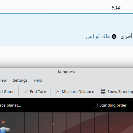
تبرّع
أخرى:
ماك أو إس