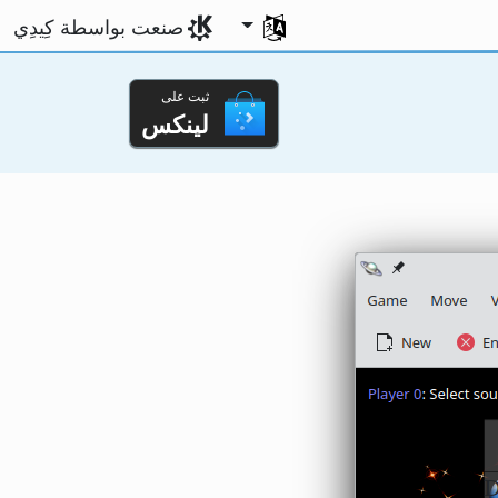
اختر لغتك
صنعت بواسطة كِيدِي
ثبت على
لينكس