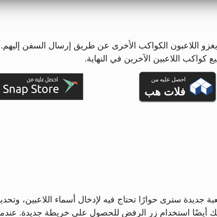
غزو هي نسخة من Gnu-Lactic Konquest. يغزو اللاعبون الكواكب الأخرى عن طريق إرسال السفن إليهم.
ع كواكب اللاعبين الآخرين في النهاية.
احصل عليه من
فلات هب
بة جديدة سترى حوارًا تحتاج فيه لإدخال أسماء اللاعبين، وتحدي
نك أيضًا استخدام زر الرفض للحصول على خريطة جديدة. عندما