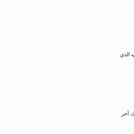
ب
الذي
ك آخر