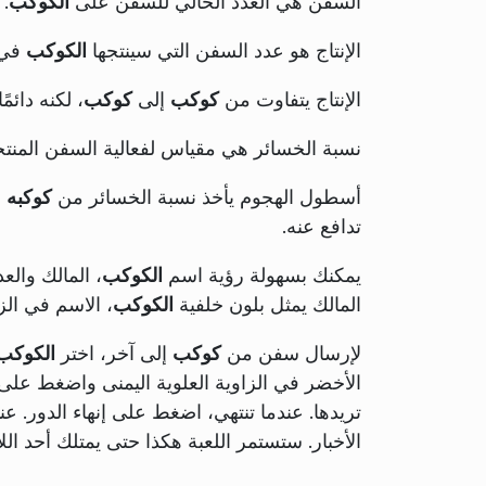
السفن هي العدد الحالي للسفن على
الكوكب
.
الإنتاج هو عدد السفن التي سينتجها
الكوكب
في 
الإنتاج يتفاوت من
كوكب
إلى
كوكب
، لكنه دائم
نسبة الخسائر هي مقياس لفعالية السفن المن
أسطول الهجوم يأخذ نسبة الخسائر من
كوكبه
ا
تدافع عنه.
يمكنك بسهولة رؤية اسم
الكوكب
، المالك وال
المالك يمثل بلون خلفية
الكوكب
، الاسم في الز
لإرسال سفن من
كوكب
إلى آخر، اختر
الكوكب
تريدها. عندما تنتهي، اضغط على إنهاء الدور. ع
الأخبار. ستستمر اللعبة هكذا حتى يمتلك أحد اللا