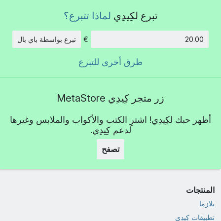
تبرع لكِيدِي
لماذا تتبرع؟
€
تبرع بواسطة باي بال
الكمية:
طرق أخرى للتبرع
زر متجر كِيدِي MetaStore
أظهر حبك لكِيدِي! اشترِ الكتب والأكواب والملابس وغيرها
لدعم كِيدِي.
تصفح
المنتجات
بلازما
تطبيقات كِيدِي