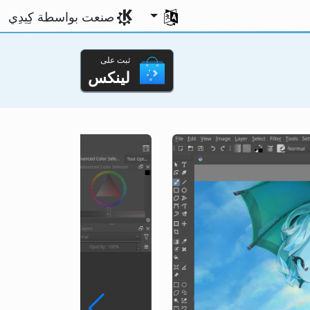
اختر لغتك
صنعت بواسطة كِيدِي
ثبت على
لينكس