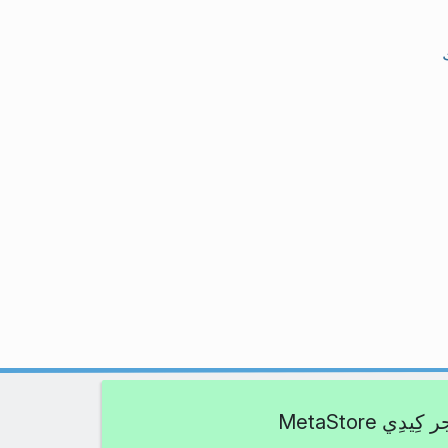
يدِي MetaStore