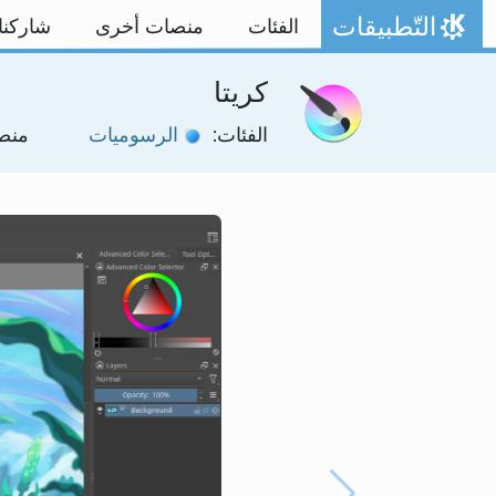
خط المحتوى
التّطبيقات
الفئات
منصات أخرى
شاركنا
الصفحة الرئيسة
كريتا
الفئات:
الرسوميات
منص