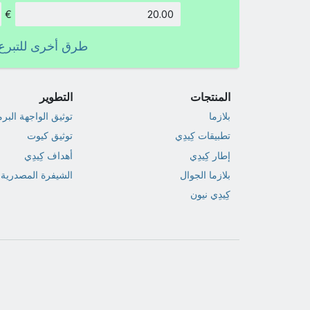
€
الكمية:
طرق أخرى للتبرع
المنتجات
التطوير
بلازما
توثيق الواجهة البر
تطبيقات كِيدِي
توثيق كيوت
إطار كِيدِي
أهداف كِيدِي
بلازما الجوال
الشيفرة المصدرية
كِيدِي نيون