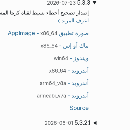
5.3.3
2026-07-23
إصدار تصحيح أخطاء بسيط لقناة كريتا الم
اعرف المزيد
صورة تطبيق AppImage -
x86_64
ماك أو إس -
x86_64
ويندوز -
win64
أندرويد -
x86_64
أندرويد -
arm64_v8a
أندرويد -
armeabi_v7a
Source
5.3.2.1
2026-06-01