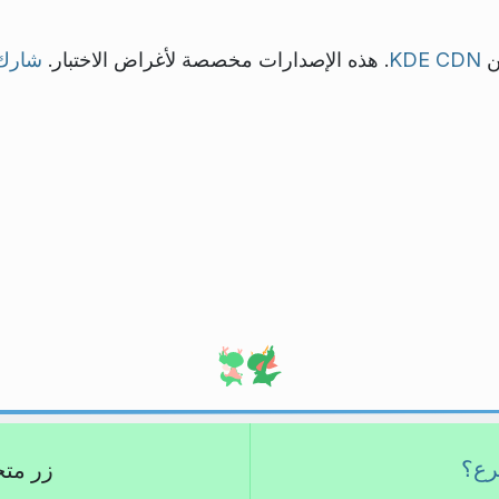
من
KDE CDN
. هذه الإصدارات مخصصة لأغراض الاختبار.
شارك
برع؟
زر متجر كِ