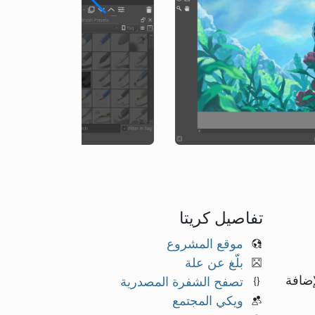
تفاصيل كريتا
موقع المشروع
بلّغ عن علة
ثل RGB و CMYK بقنوات ذات 8 و 16 بت، بالإضافة
تصفح الشفرة المصدرية
ويكي المجتمع