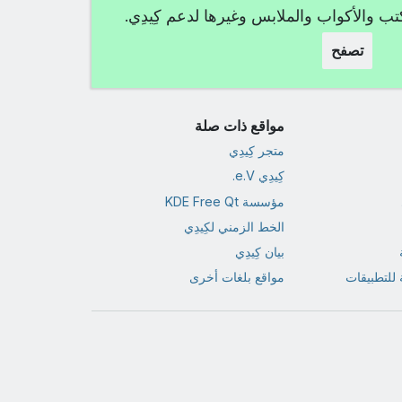
كتب والأكواب والملابس وغيرها لدعم كِيدِي.
تصفح
مواقع ذات صلة
متجر كِيدِي
كِيدِي e.V.
مؤسسة KDE Free Qt
الخط الزمني لكِيدِي
بيان كِيدِي
للتطبيقات
مواقع بلغات أخرى