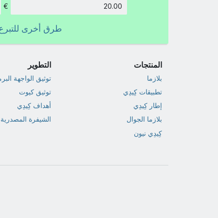
€
الكمية:
طرق أخرى للتبرع
المنتجات
التطوير
بلازما
توثيق الواجهة البر
تطبيقات كِيدِي
توثيق كيوت
إطار كِيدِي
أهداف كِيدِي
بلازما الجوال
الشيفرة المصدرية
كِيدِي نيون