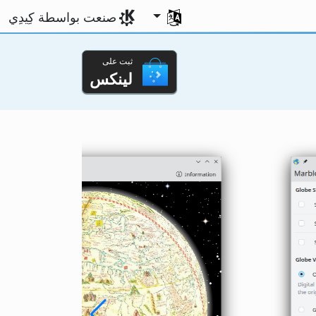
اختر لغتك
صنعت بواسطة كِيدِي
ثبت على
لينكس