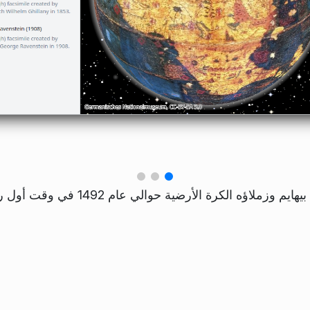
أقدم كرة أرضية موجودة حتى الآن. صنع مارتن بيهايم وزملاؤه الكرة الأرضية حوالي عا