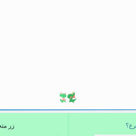
برع؟
زر متجر كِ