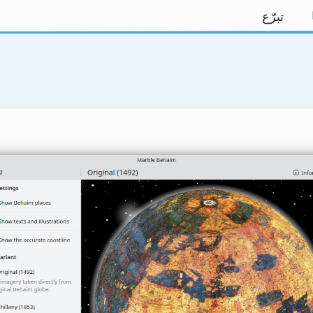
تبرّع