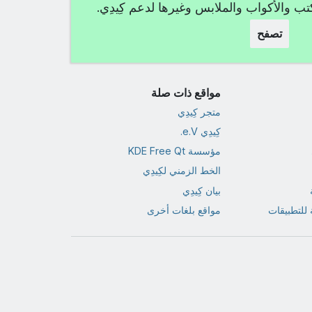
كتب والأكواب والملابس وغيرها لدعم كِيدِي.
تصفح
مواقع ذات صلة
متجر كِيدِي
كِيدِي e.V.
مؤسسة KDE Free Qt
الخط الزمني لكِيدِي
بيان كِيدِي
للتطبيقات
مواقع بلغات أخرى