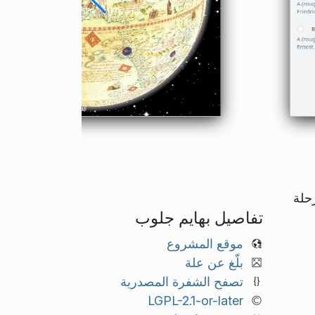
م 1492 في وقت أول رحلة
تفاصيل بهايم جلوب
موقع المشروع
بلّغ عن علة
تصفح الشفرة المصدرية
LGPL-2.1-or-later