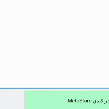
يدِي MetaStore