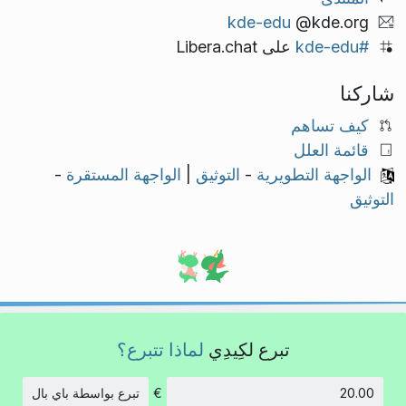
kde-edu
@kde.org
#kde-edu
على Libera.chat
شاركنا
كيف تساهم
قائمة العلل
الواجهة التطويرية
-
التوثيق
|
الواجهة المستقرة
-
التوثيق
تبرع لكِيدِي
لماذا تتبرع؟
€
تبرع بواسطة باي بال
الكمية: