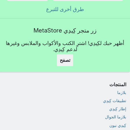
طرق أخرى للتبرع
زر متجر كِيدِي MetaStore
أظهر حبك لكِيدِي! اشترِ الكتب والأكواب والملابس وغيرها
لدعم كِيدِي.
تصفح
المنتجات
بلازما
تطبيقات كِيدِي
إطار كِيدِي
بلازما الجوال
كِيدِي نيون