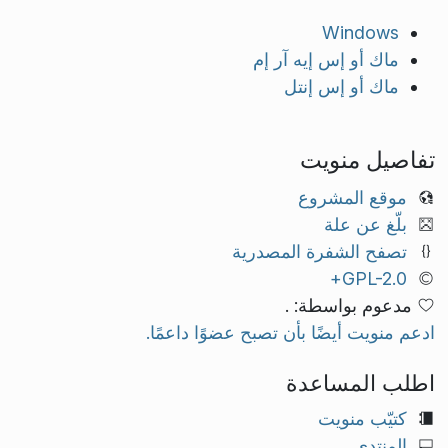
Windows
ماك أو إس إيه آر إم
ماك أو إس إنتل
تفاصيل منويت
موقع المشروع
بلّغ عن علة
تصفح الشفرة المصدرية
GPL-2.0+
مدعوم بواسطة: .
ادعم منويت أيضًا بأن تصبح عضوًا داعمًا.
اطلب المساعدة
كتيّب منويت
المنتدى