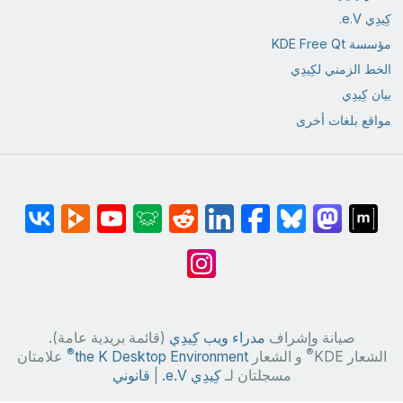
كِيدِي e.V.
مؤسسة KDE Free Qt
الخط الزمني لكِيدِي
بيان كِيدِي
مواقع بلغات أخرى
صيانة وإشراف
مدراء ويب كِيدِي
(قائمة بريدية عامة).
®
®
الشعار KDE
و الشعار
the K Desktop Environment
علامتان
مسجلتان لـ
كِيدِي e.V.
|
قانوني