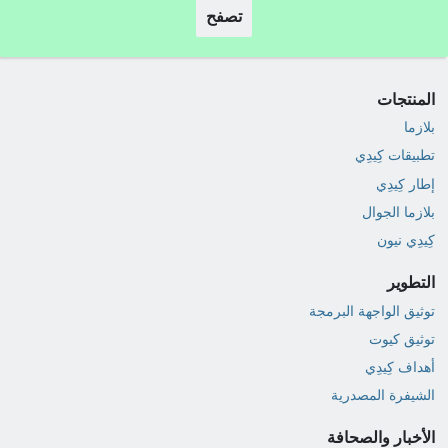
تصفح
المنتجات
بلازما
تطبيقات كِيدِي
إطار كِيدِي
بلازما الجوال
كِيدِي نيون
التطوير
توثيق الواجهة البرمجة
توثيق كيوت
أهداف كِيدِي
الشيفرة المصدرية
الأخبار والصحافة