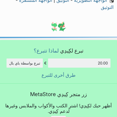
الواجهة التطويرية
-
التوثيق
|
الواجهة المستقرة
-
التوثيق
تبرع لكِيدِي
لماذا تتبرع؟
€
تبرع بواسطة باي بال
الكمية:
طرق أخرى للتبرع
زر متجر كِيدِي MetaStore
أظهر حبك لكِيدِي! اشترِ الكتب والأكواب والملابس وغيرها
لدعم كِيدِي.