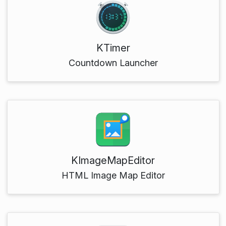
KTimer
Countdown Launcher
KImageMapEditor
HTML Image Map Editor