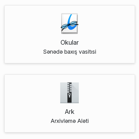
Okular
Sənədə baxış vasitısi
Ark
Arxivləmə Aləti