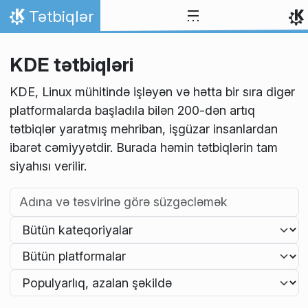
Skip to content
Tətbiqlər
Home
KDE tətbiqləri
KDE, Linux mühitində işləyən və hətta bir sıra digər
platformalarda başladıla bilən 200-dən artıq
tətbiqlər yaratmış mehriban, işgüzar insanlardan
ibarət cəmiyyətdir. Burada həmin tətbiqlərin tam
siyahısı verilir.
Adına və təsvirinə görə süzgəcləmək
Kateqoriyaya görə süzgəcləmək
Paltformaya görə süzgəcləmək
Tətbiqləri buna görə çeşidləyin