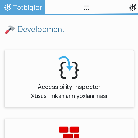
Skip to content
Tətbiqlər
Home
Development
Accessibility Inspector
Xüsusi imkanların yoxlanılması