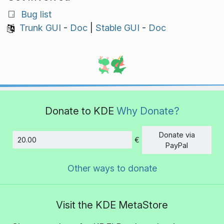
Bug list
Trunk GUI
-
Doc
|
Stable GUI
-
Doc
Donate to KDE
Why Donate?
Donate via
€
Amount
PayPal
Other ways to donate
Visit the KDE MetaStore