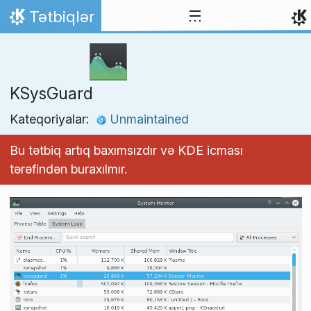
Skip to content
Tətbiqlər
Home
KSysGuard
Kateqoriyalar:
Unmaintained
Bu tətbiq artıq baxımsızdır və KDE icması
tərəfindən buraxılmır.