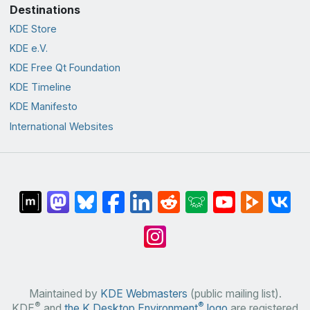
Destinations
KDE Store
KDE e.V.
KDE Free Qt Foundation
KDE Timeline
KDE Manifesto
International Websites
Maintained by
KDE Webmasters
(public mailing list).
®
®
KDE
and
the K Desktop Environment
logo
are registered