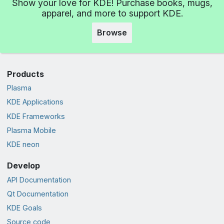
Show your love for KDE! Purchase books, mugs,
apparel, and more to support KDE.
Browse
Products
Plasma
KDE Applications
KDE Frameworks
Plasma Mobile
KDE neon
Develop
API Documentation
Qt Documentation
KDE Goals
Source code