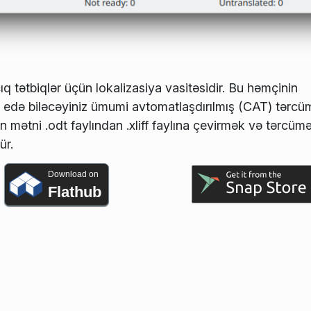
q tətbiqlər üçün lokalizasiya vasitəsidir. Bu həmçinin
 edə biləcəyiniz ümumi avtomatlaşdırılmış (CAT) tərcü
 mətni .odt faylından .xliff faylına çevirmək və tərcümə
ür.
Download on
Flathub