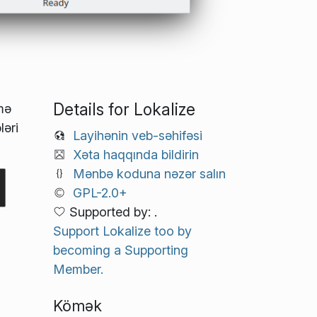
Details for Lokalize
mə
ləri
Layihənin veb-səhifəsi
Xəta haqqında bildirin
Mənbə koduna nəzər salın
GPL-2.0+
Supported by: .
Support Lokalize too by
becoming a Supporting
Member.
Kömək