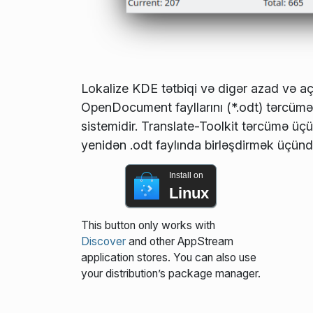
Lokalize KDE tətbiqi və digər azad və açı
OpenDocument fayllarını (*.odt) tərcümə
sistemidir. Translate-Toolkit tərcümə üçün
yenidən .odt faylında birləşdirmək üçünd
Install on
Linux
This button only works with
Discover
and other AppStream
application stores. You can also use
your distribution’s package manager.