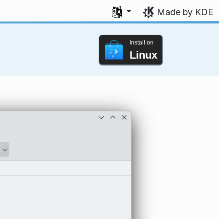
Select your language
Made by KDE
Install on
Linux