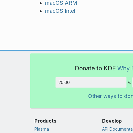
macOS ARM
macOS Intel
Donate to KDE
Why 
€
Amount
Other ways to do
Products
Develop
Plasma
API Documenta