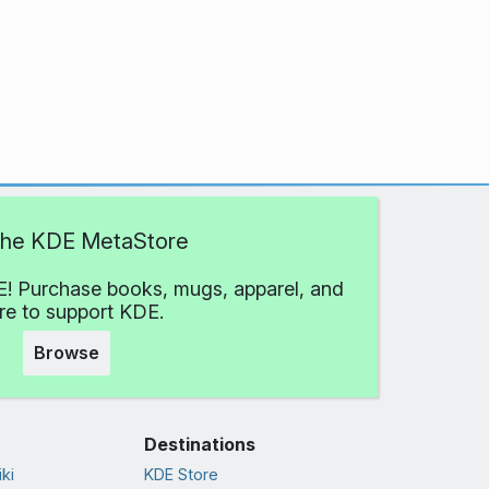
 the KDE MetaStore
! Purchase books, mugs, apparel, and
e to support KDE.
Browse
Destinations
ki
KDE Store