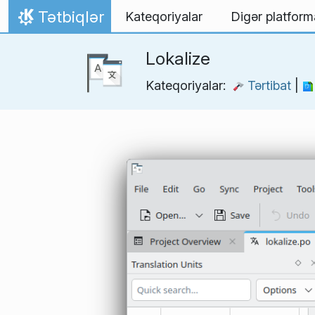
Skip to content
Tətbiqlər
Kateqoriyalar
Digər platform
Home
Lokalize
Kateqoriyalar:
Tərtibat
|