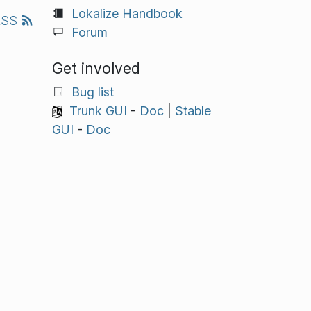
Lokalize Handbook
RSS
Forum
Get involved
Bug list
Trunk GUI
-
Doc
|
Stable
GUI
-
Doc