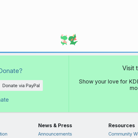
Visit
Donate?
Show your love for KDE
Donate via PayPal
mor
nate
News & Press
Resources
tion
Announcements
Community Wi