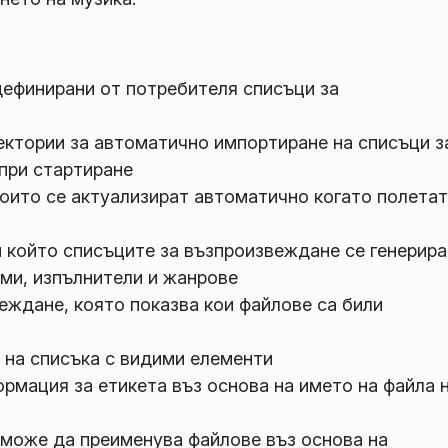
дефинирани от потребителя списъци за
ектории за автоматично импортиране на списъци з
при стартиране
оито се актуализират автоматично когато полетат
 който списъците за възпроизвеждане се генерира
ми, изпълнители и жанрове
еждане, която показва кои файлове са били
 на списъка с видими елементи
рмация за етикета въз основа на името на файла 
 може да преименува файлове въз основа на