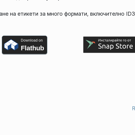
не на етикети за много формати, включително ID3
Download on
Flathub