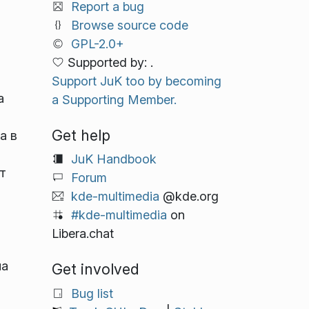
Report a bug
Browse source code
GPL-2.0+
Supported by: .
Support JuK too by becoming
а
a Supporting Member.
Get help
а в
JuK Handbook
т
Forum
kde-multimedia
@kde.org
#kde-multimedia
on
Libera.chat
на
Get involved
Bug list