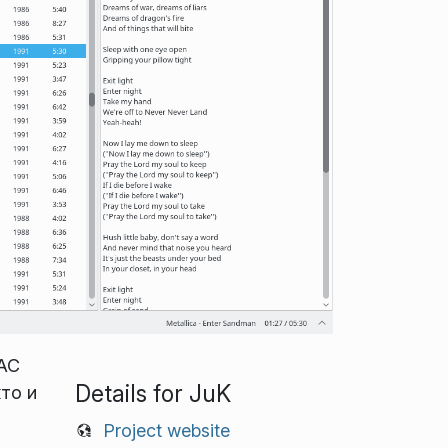
LAC
Details for JuK
то и
Project website