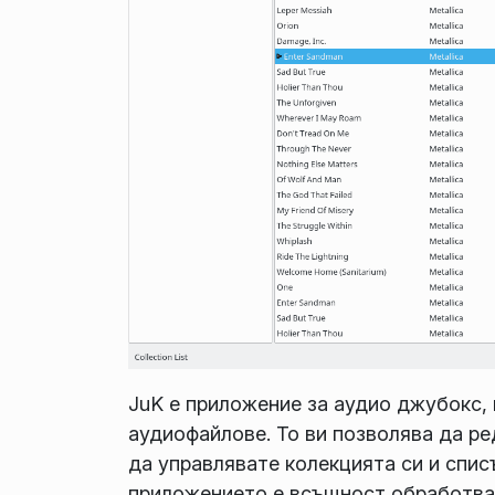
JuK е приложение за аудио джубокс,
аудиофайлове. То ви позволява да ре
да управлявате колекцията си и спис
приложението е всъщност обработван