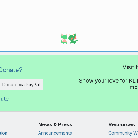
Visit
Donate?
Show your love for KDE
Donate via PayPal
mor
nate
News & Press
Resources
tion
Announcements
Community Wi