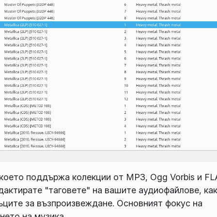
 което поддържа колекции от MP3, Ogg Vorbis и F
дактирате "таговете" на вашите аудиофайлове, как
ъците за възпроизвеждане. Основният фокус на
ето на музика.