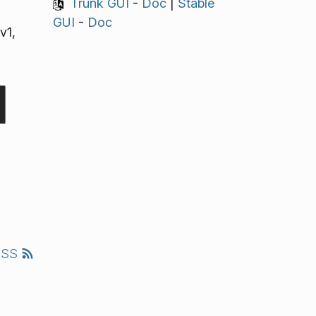
Trunk GUI
-
Doc
|
Stable
GUI
-
Doc
v1,
RSS