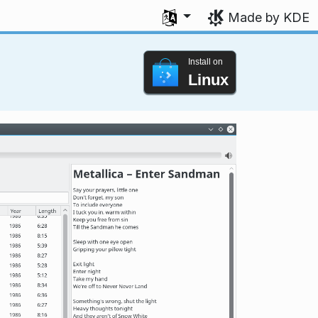
Select your language
Made by KDE
Install on
Linux