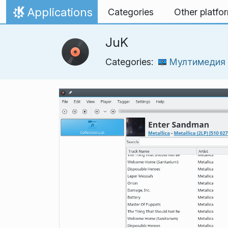
Skip to content
Applications
Categories
Other platfo
Home
JuK
Categories:
Мултимедия