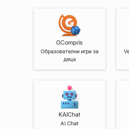
GCompris
Образователни игри за
Ve
деца
KAIChat
AI Chat