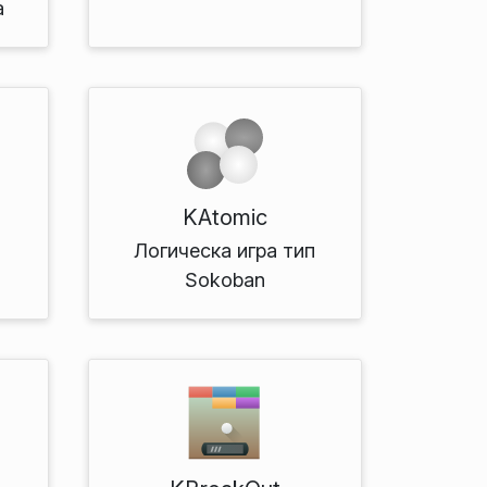
а
KAtomic
в
Логическа игра тип
Sokoban