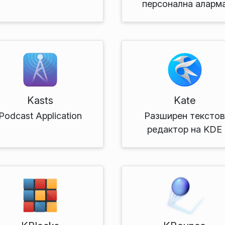
персонална аларм
Kasts
Kate
Podcast Application
Разширен тексто
редактор на KDE