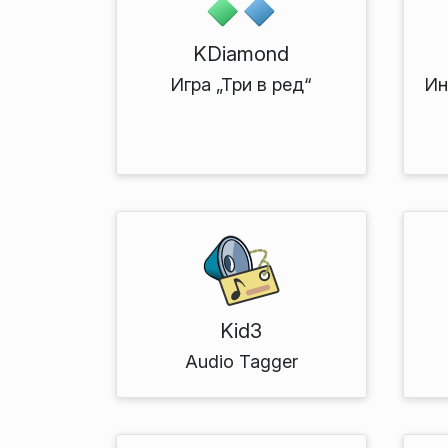
KDiamond
Игра „Три в ред“
Ин
Kid3
Audio Tagger