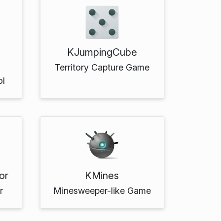
KJumpingCube
Territory Capture Game
ol
or
KMines
r
Minesweeper-like Game