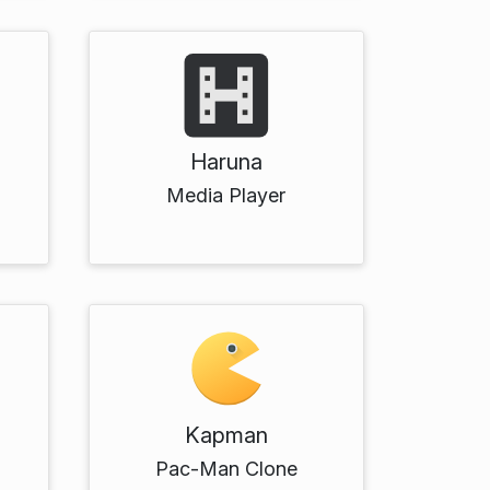
Haruna
Media Player
Kapman
Pac-Man Clone