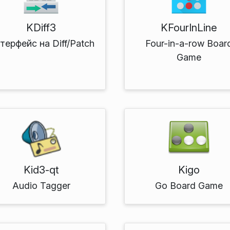
KDiff3
KFourInLine
терфейс на Diff/Patch
Four-in-a-row Boar
Game
Kid3-qt
Kigo
Audio Tagger
Go Board Game