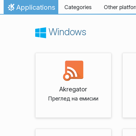
Skip to content
Applications
Categories
Other platfo
Home
Windows
Akregator
Преглед на емисии