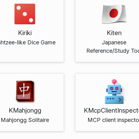
Kiriki
Kiten
htzee-like Dice Game
Japanese
Reference/Study To
KMahjongg
KMcpClientInspect
Mahjongg Solitaire
MCP client inspecto