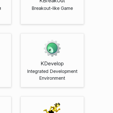
KBreakOut
и
Breakout-like Game
KDevelop
Integrated Development
Environment