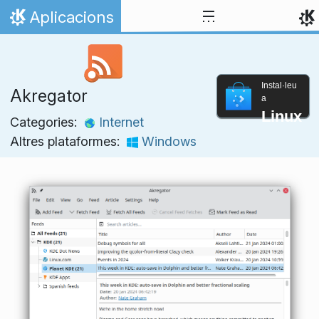
Salta fins al contingut
Aplicacions
Inici
Instal·leu
Akregator
a
Linux
Categories:
Internet
Altres plataformes:
Windows