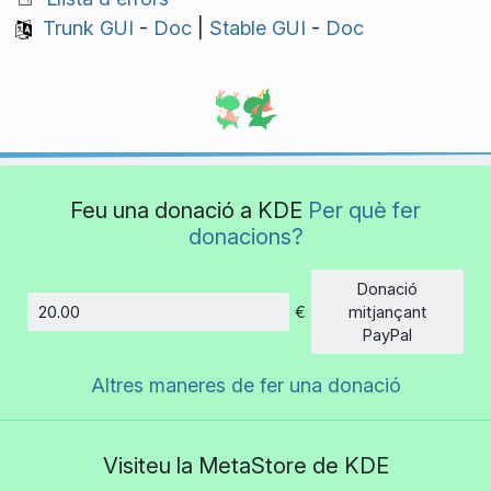
Trunk GUI
-
Doc
|
Stable GUI
-
Doc
Feu una donació a KDE
Per què fer
donacions?
Donació
€
mitjançant
Import
PayPal
Altres maneres de fer una donació
Visiteu la MetaStore de KDE