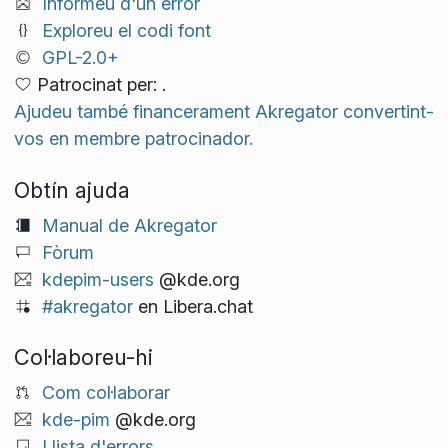
Informeu d'un error
Exploreu el codi font
GPL-2.0+
Patrocinat per: .
Ajudeu també financerament Akregator convertint-
vos en membre patrocinador.
Obtín ajuda
Manual de Akregator
Fòrum
kdepim-users
@kde.org
#akregator
en Libera.chat
Col·laboreu-hi
Com col·laborar
kde-pim
@kde.org
Llista d'errors