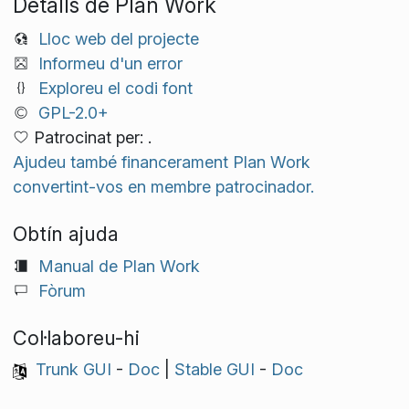
Detalls de Plan Work
Lloc web del projecte
Informeu d'un error
Exploreu el codi font
GPL-2.0+
Patrocinat per: .
Ajudeu també financerament Plan Work
convertint-vos en membre patrocinador.
Obtín ajuda
Manual de Plan Work
Fòrum
Col·laboreu-hi
Trunk GUI
-
Doc
|
Stable GUI
-
Doc