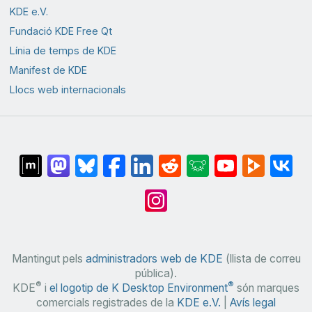
KDE e.V.
Fundació KDE Free Qt
Línia de temps de KDE
Manifest de KDE
Llocs web internacionals
Mantingut pels
administradors web de KDE
(llista de correu
pública).
®
®
KDE
i
el logotip de K Desktop Environment
són marques
comercials registrades de la
KDE e.V.
|
Avís legal