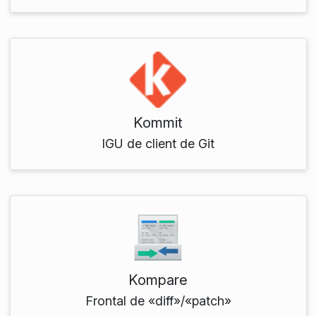
Kommit
IGU de client de Git
Kompare
Frontal de «diff»/«patch»