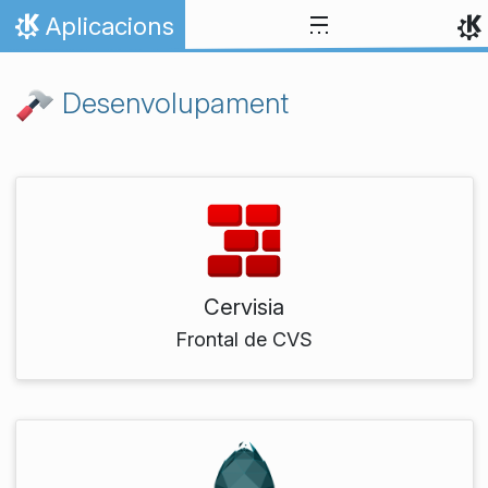
Salta fins al contingut
Aplicacions
Inici
Desenvolupament
Cervisia
Frontal de CVS