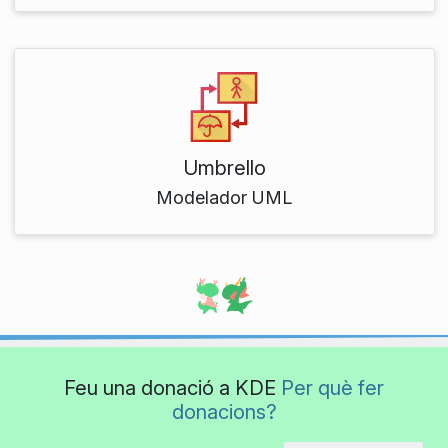
Umbrello
Modelador UML
Feu una donació a KDE
Per què fer
donacions?