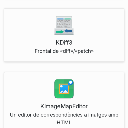
KDiff3
Frontal de «diff»/«patch»
KImageMapEditor
Un editor de correspondències a imatges amb
HTML