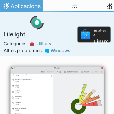
Salta fins al contingut
Aplicacions
Inici
Instal·leu
Filelight
a
Linux
Categories:
Utilitats
Altres plataformes:
Windows