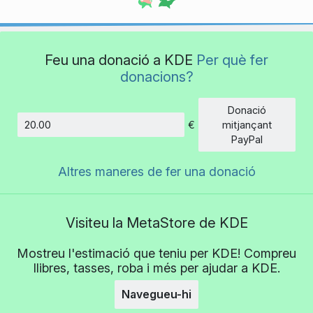
Feu una donació a KDE
Per què fer
donacions?
Donació
€
mitjançant
Import
PayPal
Altres maneres de fer una donació
Visiteu la MetaStore de KDE
Mostreu l'estimació que teniu per KDE! Compreu
llibres, tasses, roba i més per ajudar a KDE.
Navegueu-hi