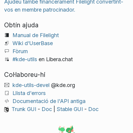
Ajudeu també financerament Filelight convertint-
vos en membre patrocinador.
Obtín ajuda
Manual de Filelight
Wiki d'UserBase
Fòrum
#kde-utils
en Libera.chat
Col·laboreu-hi
kde-utils-devel
@kde.org
Llista d'errors
Documentació de l'API antiga
Trunk GUI
-
Doc
|
Stable GUI
-
Doc