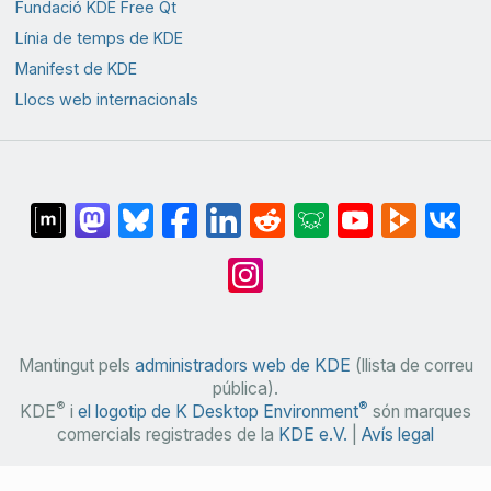
Fundació KDE Free Qt
Línia de temps de KDE
Manifest de KDE
Llocs web internacionals
Mantingut pels
administradors web de KDE
(llista de correu
pública).
®
®
KDE
i
el logotip de K Desktop Environment
són marques
comercials registrades de la
KDE e.V.
|
Avís legal