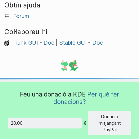
Obtín ajuda
Fòrum
Col·laboreu-hi
Trunk GUI
-
Doc
|
Stable GUI
-
Doc
Feu una donació a KDE
Per què fer
donacions?
Donació
€
mitjançant
Import
PayPal