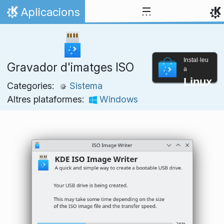
Salta fins al contingut
Aplicacions
Inici
Instal·leu
Gravador d'imatges ISO
a
Linux
Categories:
Sistema
Altres plataformes:
Windows