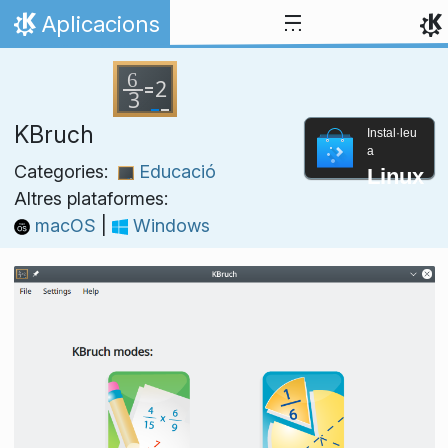
Salta fins al contingut
Aplicacions
Inici
KBruch
Instal·leu
a
Categories:
Educació
Linux
Altres plataformes:
macOS
|
Windows