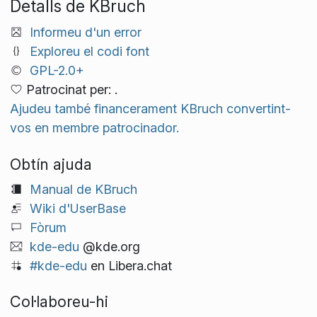
Detalls de KBruch
Informeu d'un error
Exploreu el codi font
GPL-2.0+
Patrocinat per: .
Ajudeu també financerament KBruch convertint-
vos en membre patrocinador.
Obtín ajuda
Manual de KBruch
Wiki d'UserBase
Fòrum
kde-edu
@kde.org
#kde-edu
en Libera.chat
Col·laboreu-hi