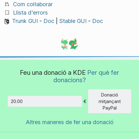
Com col·laborar
Llista d'errors
Trunk GUI
-
Doc
|
Stable GUI
-
Doc
Feu una donació a KDE
Per què fer
donacions?
Donació
€
mitjançant
Import
PayPal
Altres maneres de fer una donació