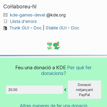
Col·laboreu-hi
kde-games-devel
@kde.org
Llista d'errors
Trunk GUI
-
Doc
|
Stable GUI
-
Doc
Feu una donació a KDE
Per què fer
donacions?
Donació
€
mitjançant
Import
PayPal
Altres maneres de fer una donació