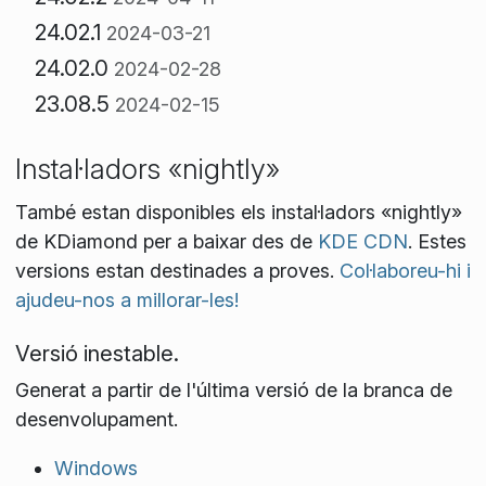
24.02.1
2024-03-21
24.02.0
2024-02-28
23.08.5
2024-02-15
Instal·ladors «nightly»
També estan disponibles els instal·ladors «nightly»
de KDiamond per a baixar des de
KDE CDN
. Estes
versions estan destinades a proves.
Col·laboreu-hi i
ajudeu-nos a millorar-les!
Versió inestable.
Generat a partir de l'última versió de la branca de
desenvolupament.
Windows