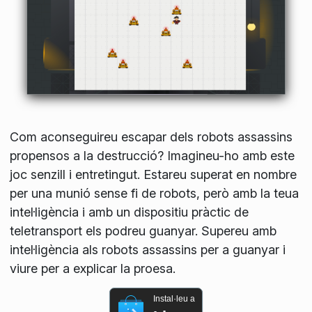
Com aconseguireu escapar dels robots assassins
propensos a la destrucció? Imagineu-ho amb este
joc senzill i entretingut. Estareu superat en nombre
per una munió sense fi de robots, però amb la teua
intel·ligència i amb un dispositiu pràctic de
teletransport els podreu guanyar. Supereu amb
intel·ligència als robots assassins per a guanyar i
viure per a explicar la proesa.
Instal·leu a