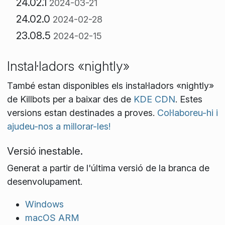
24.02.1
2024-03-21
24.02.0
2024-02-28
23.08.5
2024-02-15
Instal·ladors «nightly»
També estan disponibles els instal·ladors «nightly»
de Killbots per a baixar des de
KDE CDN
. Estes
versions estan destinades a proves.
Col·laboreu-hi i
ajudeu-nos a millorar-les!
Versió inestable.
Generat a partir de l'última versió de la branca de
desenvolupament.
Windows
macOS ARM