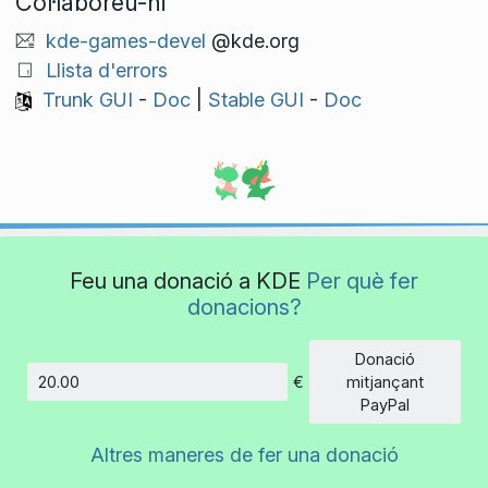
Col·laboreu-hi
kde-games-devel
@kde.org
Llista d'errors
Trunk GUI
-
Doc
|
Stable GUI
-
Doc
Feu una donació a KDE
Per què fer
donacions?
Donació
€
mitjançant
Import
PayPal
Altres maneres de fer una donació