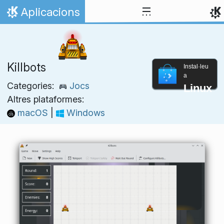
Salta fins al contingut
Aplicacions
Inici
Killbots
Instal·leu
a
Categories:
Jocs
Linux
Altres plataformes:
macOS
|
Windows