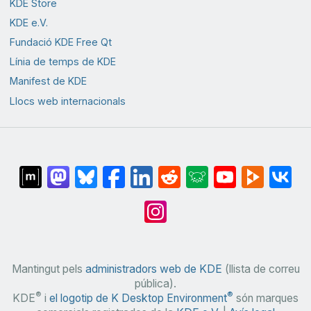
KDE Store
KDE e.V.
Fundació KDE Free Qt
Línia de temps de KDE
Manifest de KDE
Llocs web internacionals
Mantingut pels
administradors web de KDE
(llista de correu
pública).
®
®
KDE
i
el logotip de K Desktop Environment
són marques