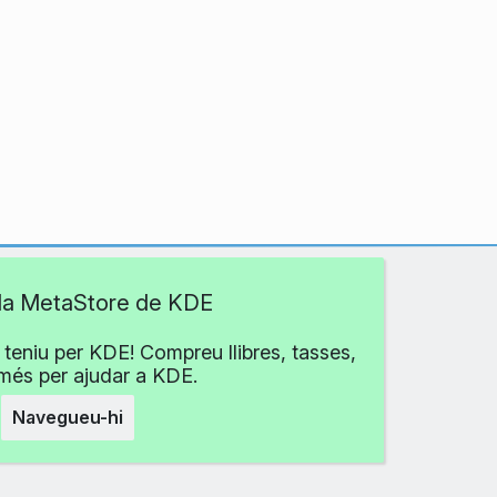
 la MetaStore de KDE
teniu per KDE! Compreu llibres, tasses,
 més per ajudar a KDE.
Navegueu-hi