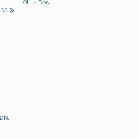
GUI
-
Doc
RSS
CDN
.