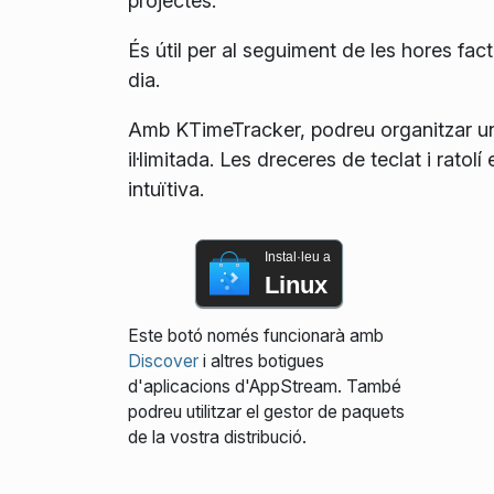
projectes.
És útil per al seguiment de les hores fact
dia.
Amb KTimeTracker, podreu organitzar un
il·limitada. Les dreceres de teclat i ratol
intuïtiva.
Instal·leu a
Linux
Este botó només funcionarà amb
Discover
i altres botigues
d'aplicacions d'AppStream. També
podreu utilitzar el gestor de paquets
de la vostra distribució.