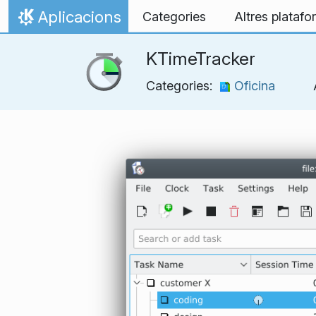
Salta fins al contingut
Aplicacions
Categories
Altres plataf
Inici
KTimeTracker
Categories:
Oficina