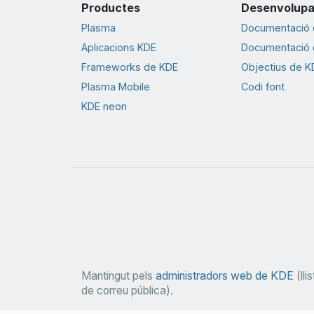
Productes
Desenvolup
Plasma
Documentació d
Aplicacions KDE
Documentació d
Frameworks de KDE
Objectius de K
Plasma Mobile
Codi font
KDE neon
Mantingut pels
administradors web de KDE
(llis
de correu pública).