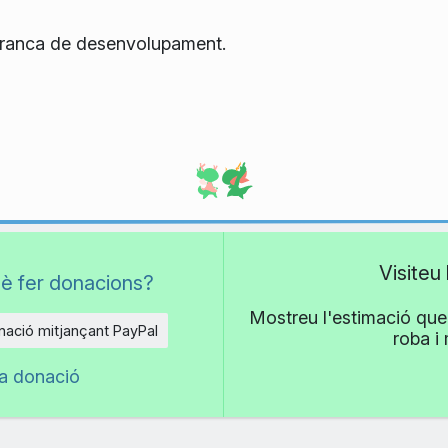
a branca de desenvolupament.
Visiteu
è fer donacions?
Mostreu l'estimació que 
ació mitjançant PayPal
roba i
na donació