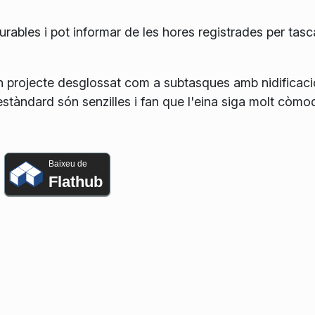
urables i pot informar de les hores registrades per tasca
 projecte desglossat com a subtasques amb nidificaci
í estàndard són senzilles i fan que l'eina siga molt còmo
Baixeu de
Flathub