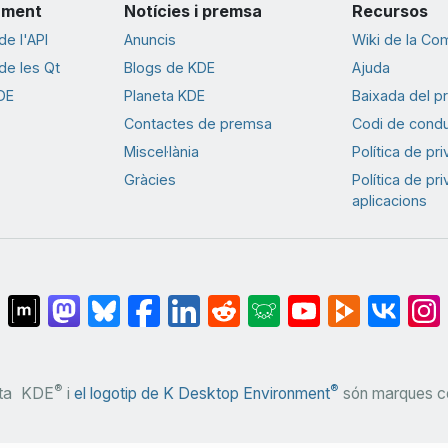
ament
Notícies i premsa
Recursos
e l'API
Anuncis
Wiki de la Co
e les Qt
Blogs de KDE
Ajuda
DE
Planeta KDE
Baixada del p
Contactes de premsa
Codi de cond
Miscel·lània
Política de pr
Gràcies
Política de pr
aplicacions
®
®
ta
KDE
i
el logotip de K Desktop Environment
són marques co