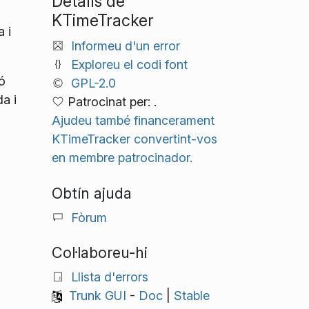
Detalls de
KTimeTracker
 i
Informeu d'un error
Exploreu el codi font
ó
GPL-2.0
da i
Patrocinat per: .
Ajudeu també financerament
KTimeTracker convertint-vos
en membre patrocinador.
Obtín ajuda
Fòrum
Col·laboreu-hi
Llista d'errors
Trunk GUI
-
Doc
|
Stable