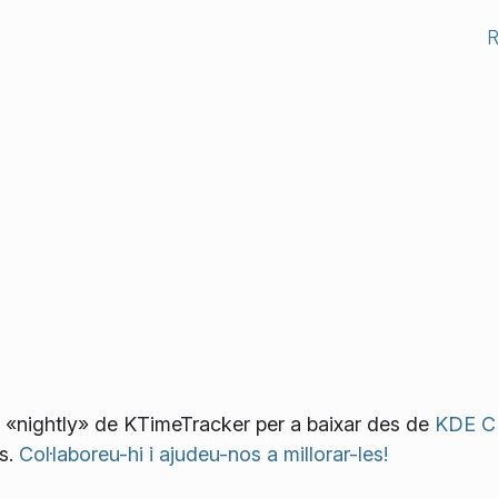
s «nightly» de KTimeTracker per a baixar des de
KDE 
s.
Col·laboreu-hi i ajudeu-nos a millorar-les!