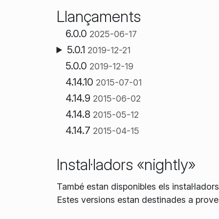
Llançaments
6.0.0
2025-06-17
5.0.1
2019-12-21
5.0.0
2019-12-19
4.14.10
2015-07-01
4.14.9
2015-06-02
4.14.8
2015-05-12
4.14.7
2015-04-15
Instal·ladors «nightly»
També estan disponibles els instal·lador
Estes versions estan destinades a prove