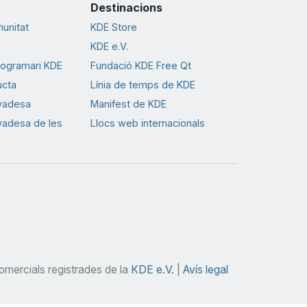
Destinacions
munitat
KDE Store
KDE e.V.
rogramari KDE
Fundació KDE Free Qt
ucta
Línia de temps de KDE
ivadesa
Manifest de KDE
ivadesa de les
Llocs web internacionals
mercials registrades de la
KDE e.V.
|
Avís legal