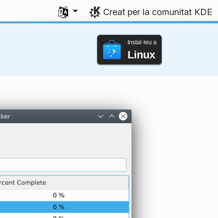
Trieu l'idioma
Creat per la comunitat KDE
Instal·leu a
Linux