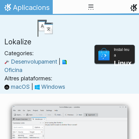
Salta fins al contingut
Aplicacions
Inici
Lokalize
Instal·leu
Categories:
a
Desenvolupament
|
Linux
Oficina
Altres plataformes:
macOS
|
Windows