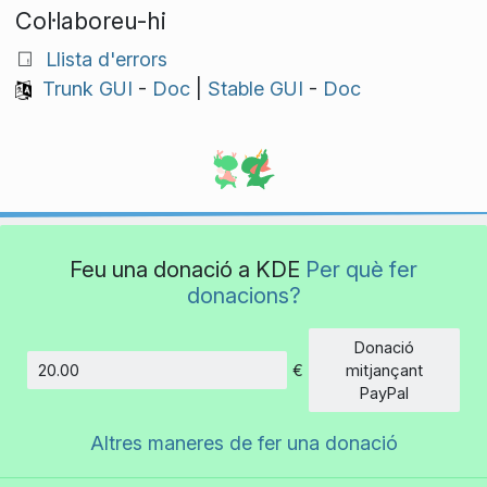
Col·laboreu-hi
Llista d'errors
Trunk GUI
-
Doc
|
Stable GUI
-
Doc
Feu una donació a KDE
Per què fer
donacions?
Donació
€
mitjançant
Import
PayPal
Altres maneres de fer una donació