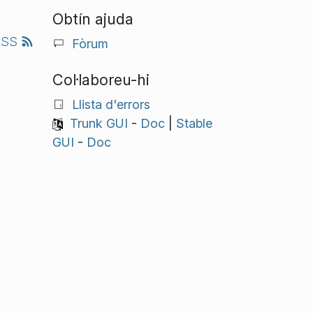
Obtín ajuda
RSS
Fòrum
Col·laboreu-hi
Llista d'errors
Trunk GUI
-
Doc
|
Stable
GUI
-
Doc