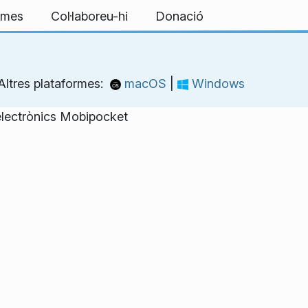
ormes
Col·laboreu-hi
Donació
Altres plataformes:
macOS
|
Windows
s electrònics Mobipocket