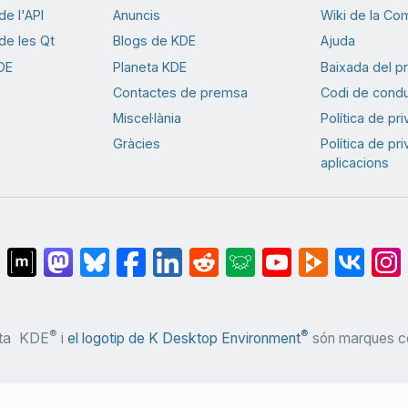
e l'API
Anuncis
Wiki de la Co
e les Qt
Blogs de KDE
Ajuda
DE
Planeta KDE
Baixada del p
Contactes de premsa
Codi de cond
Miscel·lània
Política de pr
Gràcies
Política de pr
aplicacions
®
®
ta
KDE
i
el logotip de K Desktop Environment
són marques co