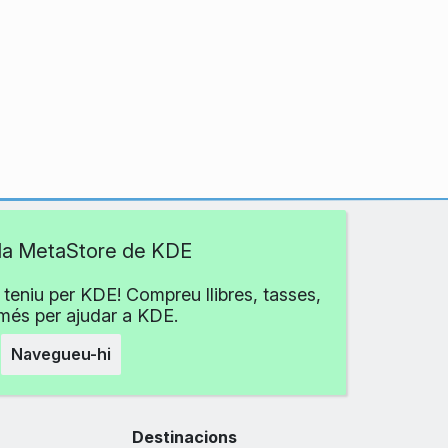
 la MetaStore de KDE
teniu per KDE! Compreu llibres, tasses,
 més per ajudar a KDE.
Navegueu-hi
Destinacions