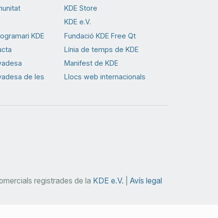
munitat
KDE Store
KDE e.V.
rogramari KDE
Fundació KDE Free Qt
ucta
Línia de temps de KDE
ivadesa
Manifest de KDE
ivadesa de les
Llocs web internacionals
mercials registrades de la
KDE e.V.
|
Avís legal