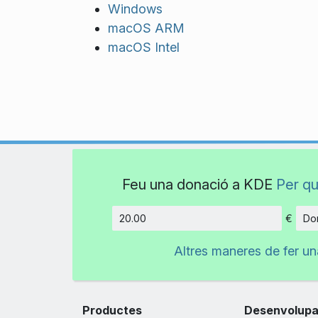
Windows
macOS ARM
macOS Intel
Feu una donació a KDE
Per qu
€
Don
Import
Altres maneres de fer u
Productes
Desenvolup