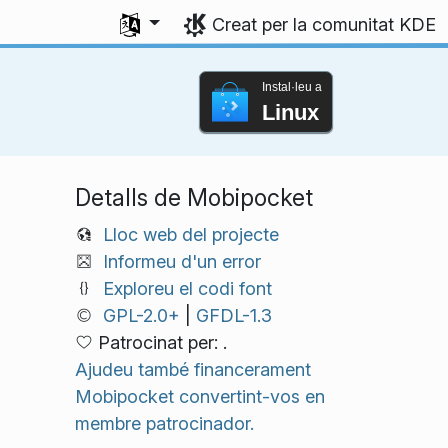
Trieu l'idioma
Creat per la comunitat KDE
Instal·leu a
Linux
Detalls de Mobipocket
Lloc web del projecte
Informeu d'un error
Exploreu el codi font
GPL-2.0+
|
GFDL-1.3
Patrocinat per: .
Ajudeu també financerament
Mobipocket convertint-vos en
membre patrocinador.