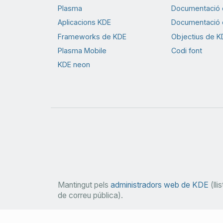
Plasma
Documentació d
Aplicacions KDE
Documentació d
Frameworks de KDE
Objectius de K
Plasma Mobile
Codi font
KDE neon
Mantingut pels
administradors web de KDE
(llis
de correu pública).