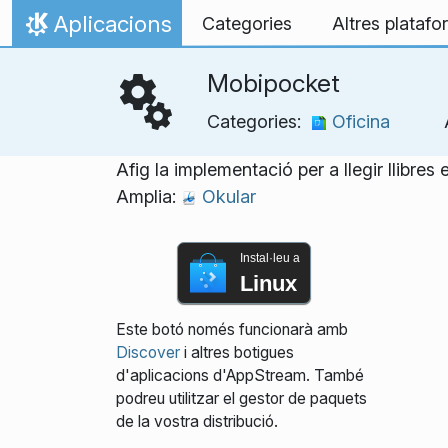
Salta fins al contingut
Aplicacions
Categories
Altres plataf
Inici
Mobipocket
Categories:
Oficina
Afig la implementació per a llegir llibre
Amplia:
Okular
Instal·leu a
Linux
Este botó només funcionarà amb
Discover
i altres botigues
d'aplicacions d'AppStream. També
podreu utilitzar el gestor de paquets
de la vostra distribució.