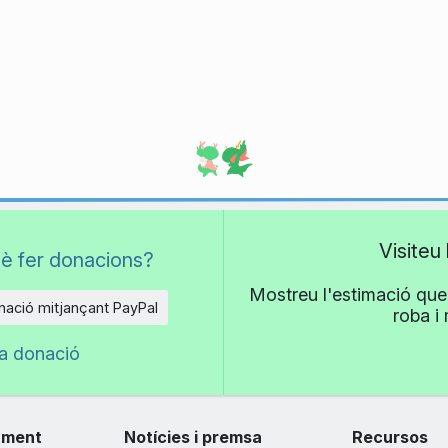
Visiteu
è fer donacions?
Mostreu l'estimació que 
ació mitjançant PayPal
roba i
na donació
ament
Notícies i premsa
Recursos