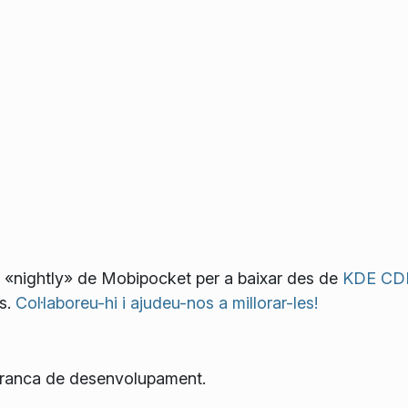
rs «nightly» de Mobipocket per a baixar des de
KDE CD
s.
Col·laboreu-hi i ajudeu-nos a millorar-les!
a branca de desenvolupament.