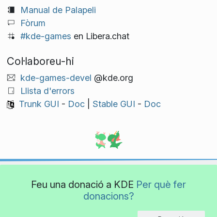
Manual de Palapeli
Fòrum
#kde-games
en Libera.chat
Col·laboreu-hi
kde-games-devel
@kde.org
Llista d'errors
Trunk GUI
-
Doc
|
Stable GUI
-
Doc
Feu una donació a KDE
Per què fer
donacions?