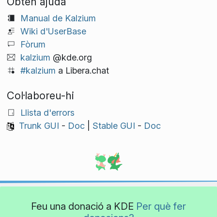
Obtén ajuda
Manual de Kalzium
Wiki d'UserBase
Fòrum
kalzium
@kde.org
#kalzium
a Libera.chat
Col·laboreu-hi
Llista d'errors
Trunk GUI
-
Doc
|
Stable GUI
-
Doc
Feu una donació a KDE
Per què fer