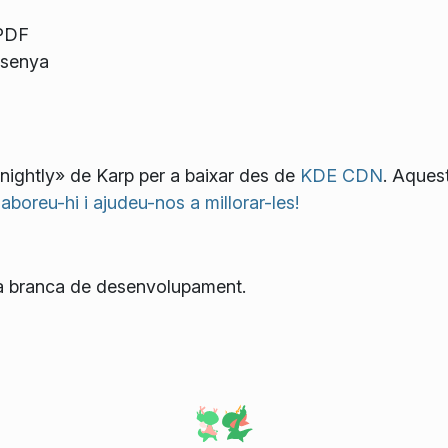
 PDF
asenya
«nightly» de Karp per a baixar des de
KDE CDN
. Aques
laboreu-hi i ajudeu-nos a millorar-les!
 la branca de desenvolupament.