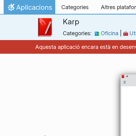
Salta al contingut
Aplicacions
Categories
Altres plataf
Inici
Karp
Categories:
Oficina
|
Uti
Aquesta aplicació encara està en desenv