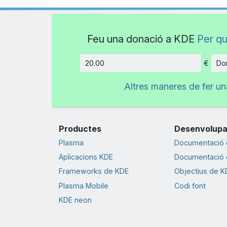
Feu una donació a KDE
Per qu
€
Don
Import
Altres maneres de fer u
Productes
Desenvolup
Plasma
Documentació d
Aplicacions KDE
Documentació d
Frameworks de KDE
Objectius de K
Plasma Mobile
Codi font
KDE neon