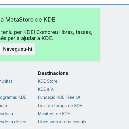
 la MetaStore de KDE
teniu per KDE! Compreu llibres, tasses,
més per a ajudar a KDE.
Navegueu-hi
Destinacions
munitat
KDE Store
KDE e.V.
rogramari KDE
Fundació KDE Free Qt
ucta
Línia de temps de KDE
ivadesa
Manifest de KDE
ivadesa de les
Llocs web internacionals