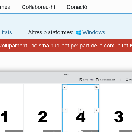
ormes
Col·laboreu-hi
Donació
litats
Altres plataformes:
Windows
olupament i no s'ha publicat per part de la comunitat 