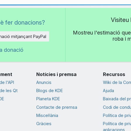
Visiteu
è fer donacions?
Mostreu l'estimació que 
ació mitjançant PayPal
roba i 
na donació
ament
Notícies i premsa
Recursos
e l'API
Anuncis
Wiki de la Co
e les Qt
Blogs de KDE
Ajuda
DE
Planeta KDE
Baixada del p
Contacte de premsa
Codi de cond
Miscel·lània
Política de pr
Gràcies
Política de pr
aplicacions