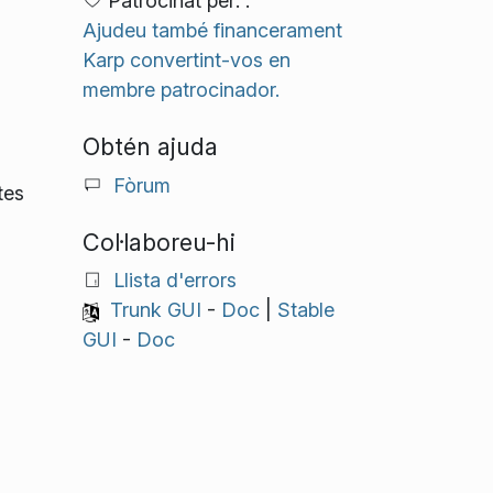
Patrocinat per: .
Ajudeu també financerament
Karp convertint-vos en
membre patrocinador.
Obtén ajuda
Fòrum
tes
Col·laboreu-hi
Llista d'errors
Trunk GUI
-
Doc
|
Stable
GUI
-
Doc