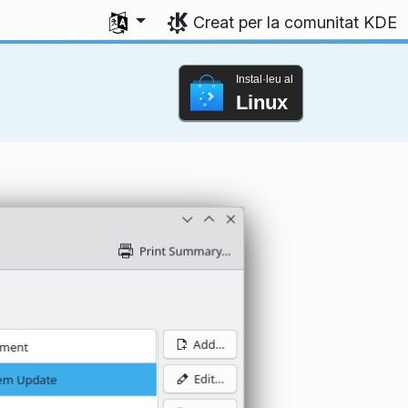
Seleccioneu l'idioma
Creat per la comunitat KDE
Instal·leu al
Linux