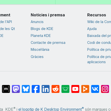
ament
Notícies i premsa
Recursos
e l'API
Anuncis
Wiki de la Co
e les Qt
Blogs de KDE
Ajuda
DE
Planeta KDE
Baixada del p
Contacte de premsa
Codi de cond
Miscel·lània
Política de pr
Gràcies
Política de pr
aplicacions
®
®
ta
KDE
i
el logotip de K Desktop Environment
són marques co