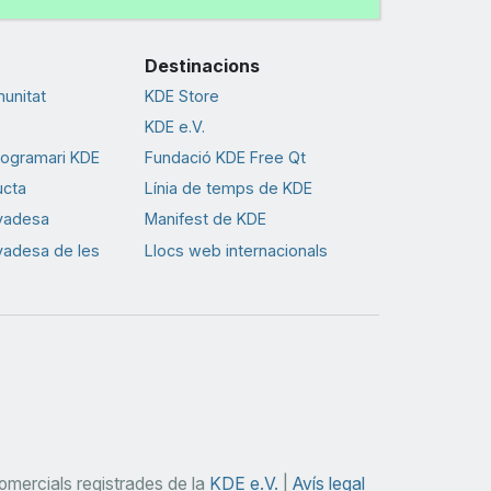
Destinacions
munitat
KDE Store
KDE e.V.
rogramari KDE
Fundació KDE Free Qt
ucta
Línia de temps de KDE
ivadesa
Manifest de KDE
ivadesa de les
Llocs web internacionals
mercials registrades de la
KDE e.V.
|
Avís legal