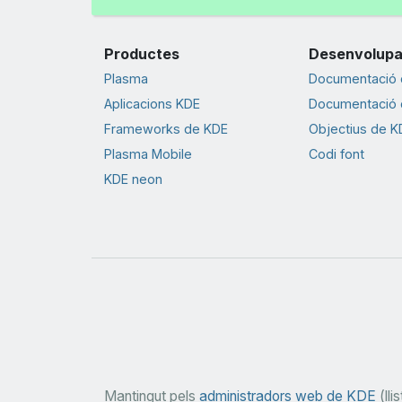
Productes
Desenvolup
Plasma
Documentació d
Aplicacions KDE
Documentació d
Frameworks de KDE
Objectius de K
Plasma Mobile
Codi font
KDE neon
Mantingut pels
administradors web de KDE
(llis