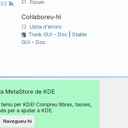
Fòrum
RSS
Col·laboreu-hi
Llista d'errors
Trunk GUI
-
Doc
|
Stable
GUI
-
Doc
 la MetaStore de KDE
teniu per KDE! Compreu llibres, tasses,
més per a ajudar a KDE.
Navegueu-hi