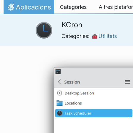
Salta al contingut
Aplicacions
Categories
Altres plataf
Inici
KCron
Categories:
Utilitats