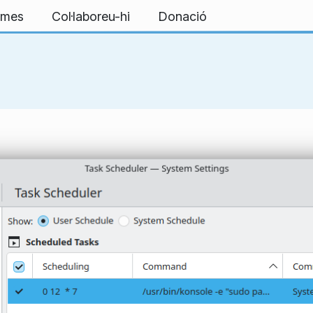
ormes
Col·laboreu-hi
Donació