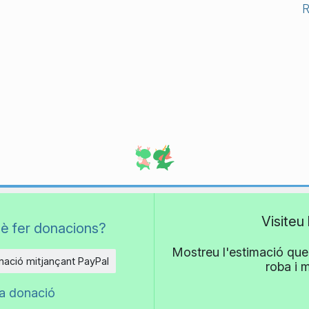
Visiteu
è fer donacions?
Mostreu l'estimació que 
ació mitjançant PayPal
roba i 
na donació