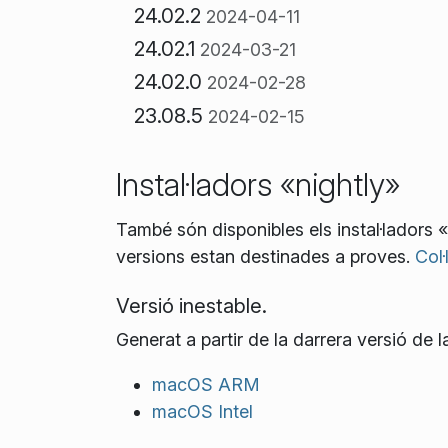
24.02.2
2024-04-11
24.02.1
2024-03-21
24.02.0
2024-02-28
23.08.5
2024-02-15
Instal·ladors «nightly»
També són disponibles els instal·ladors 
versions estan destinades a proves.
Col·
Versió inestable.
Generat a partir de la darrera versió de
macOS ARM
macOS Intel