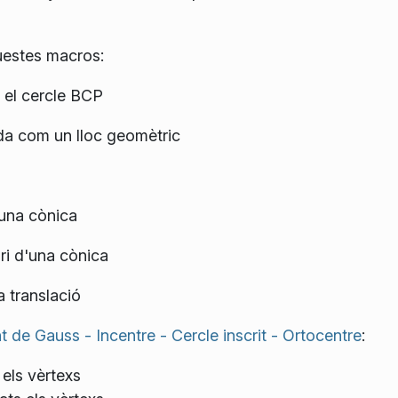
uestes macros:
t el cercle BCP
ïda com un lloc geomètric
d'una cònica
ari d'una cònica
a translació
 de Gauss - Incentre - Cercle inscrit - Ortocentre
:
 els vèrtexs