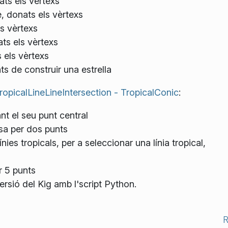
ats els vèrtexs
, donats els vèrtexs
ls vèrtexs
ats els vèrtexs
 els vèrtexs
ts de construir una estrella
TropicalLineLineIntersection - TropicalConic
:
nt el seu punt central
ssa per dos punts
nies tropicals, per a seleccionar una línia tropical,
r 5 punts
sió del Kig amb l'script Python.