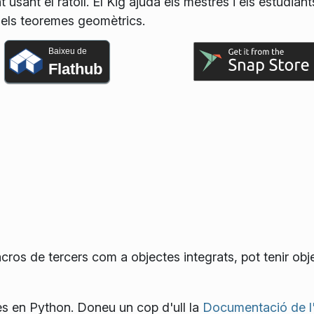
sant el ratolí. El Kig ajuda els mestres i els estudiants
 els teoremes geomètrics.
Baixeu de
Flathub
acros de tercers com a objectes integrats, pot tenir obj
s en Python. Doneu un cop d'ull la
Documentació de l