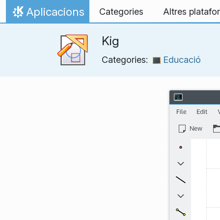
Salta al contingut
Aplicacions
Categories
Altres plataf
Inici
Kig
Categories:
Educació