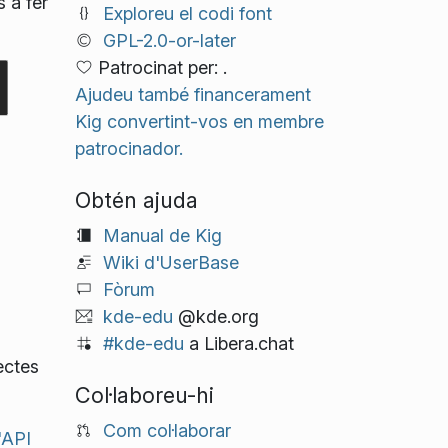
 a fer
Exploreu el codi font
GPL-2.0-or-later
Patrocinat per: .
Ajudeu també financerament
Kig convertint-vos en membre
patrocinador.
Obtén ajuda
Manual de Kig
Wiki d'UserBase
Fòrum
kde-edu
@kde.org
#kde-edu
a Libera.chat
ectes
Col·laboreu-hi
Com col·laborar
'API