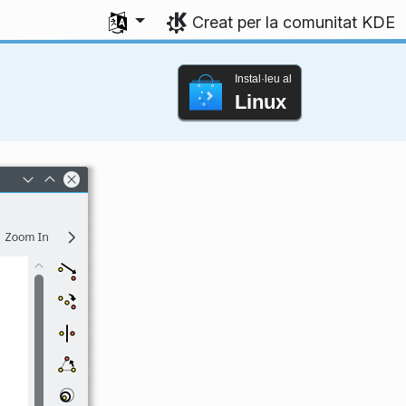
Seleccioneu l'idioma
Creat per la comunitat KDE
Instal·leu al
Linux