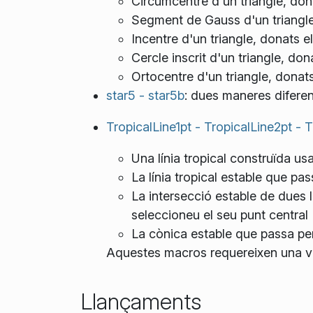
Circumcentre d'un triangle, don
Segment de Gauss d'un triangle
Incentre d'un triangle, donats e
Cercle inscrit d'un triangle, don
Ortocentre d'un triangle, donats
star5 - star5b
: dues maneres diferen
TropicalLine1pt - TropicalLine2pt - 
Una línia tropical construïda usa
La línia tropical estable que pa
La intersecció estable de dues lí
seleccioneu el seu punt central
La cònica estable que passa pe
Aquestes macros requereixen una ver
Llançaments