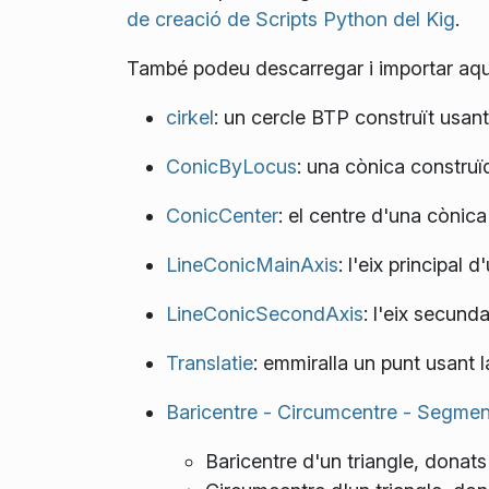
de creació de Scripts Python del Kig
.
També podeu descarregar i importar aq
cirkel
: un cercle BTP construït usan
ConicByLocus
: una cònica constru
ConicCenter
: el centre d'una cònica
LineConicMainAxis
: l'eix principal 
LineConicSecondAxis
: l'eix secund
Translatie
: emmiralla un punt usant l
Baricentre - Circumcentre - Segment
Baricentre d'un triangle, donats