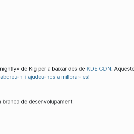
«nightly» de Kig per a baixar des de
KDE CDN
. Aquest
laboreu-hi i ajudeu-nos a millorar-les!
 la branca de desenvolupament.