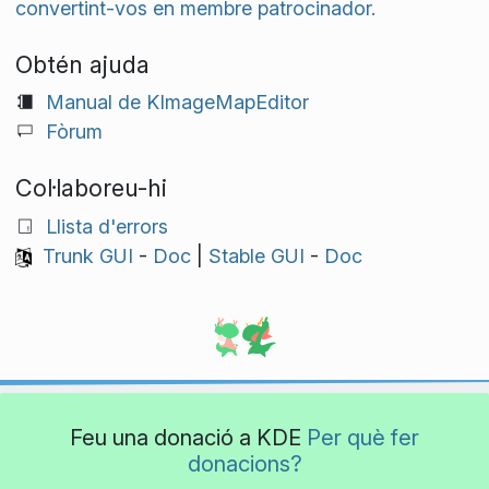
convertint-vos en membre patrocinador.
Obtén ajuda
Manual de KImageMapEditor
Fòrum
Col·laboreu-hi
Llista d'errors
Trunk GUI
-
Doc
|
Stable GUI
-
Doc
Feu una donació a KDE
Per què fer
donacions?