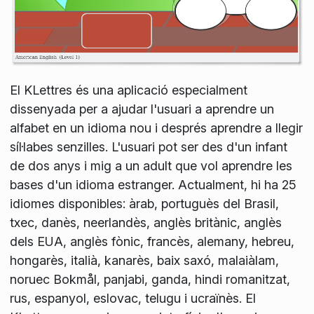
El KLettres és una aplicació especialment
dissenyada per a ajudar l'usuari a aprendre un
alfabet en un idioma nou i després aprendre a llegir
síl·labes senzilles. L'usuari pot ser des d'un infant
de dos anys i mig a un adult que vol aprendre les
bases d'un idioma estranger. Actualment, hi ha 25
idiomes disponibles: àrab, portuguès del Brasil,
txec, danès, neerlandès, anglès britànic, anglès
dels EUA, anglès fònic, francès, alemany, hebreu,
hongarès, italià, kanarès, baix saxó, malaiàlam,
noruec Bokmål, panjabi, ganda, hindi romanitzat,
rus, espanyol, eslovac, telugu i ucraïnès. El