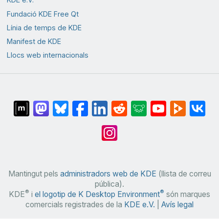
Fundació KDE Free Qt
Línia de temps de KDE
Manifest de KDE
Llocs web internacionals
Mantingut pels
administradors web de KDE
(llista de correu
pública).
®
®
KDE
i
el logotip de K Desktop Environment
són marques
comercials registrades de la
KDE e.V.
|
Avís legal