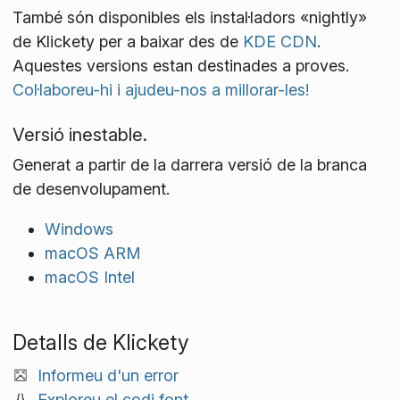
També són disponibles els instal·ladors «nightly»
de Klickety per a baixar des de
KDE CDN
.
Aquestes versions estan destinades a proves.
Col·laboreu-hi i ajudeu-nos a millorar-les!
Versió inestable.
Generat a partir de la darrera versió de la branca
de desenvolupament.
Windows
macOS ARM
macOS Intel
Detalls de Klickety
Informeu d'un error
Exploreu el codi font