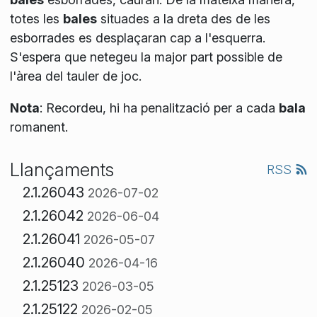
totes les
bales
situades a la dreta des de les
esborrades es desplaçaran cap a l'esquerra.
S'espera que netegeu la major part possible de
l'àrea del tauler de joc.
Nota
: Recordeu, hi ha penalització per a cada
bala
romanent.
Llançaments
RSS
2.1.26043
2026-07-02
2.1.26042
2026-06-04
2.1.26041
2026-05-07
2.1.26040
2026-04-16
2.1.25123
2026-03-05
2.1.25122
2026-02-05