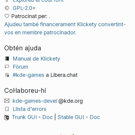
GPL-2.0+
Patrocinat per: .
Ajudeu també financerament Klickety convertint-
vos en membre patrocinador.
Obtén ajuda
Manual de Klickety
Fòrum
#kde-games
a Libera.chat
Col·laboreu-hi
kde-games-devel
@kde.org
Llista d'errors
Trunk GUI
-
Doc
|
Stable GUI
-
Doc