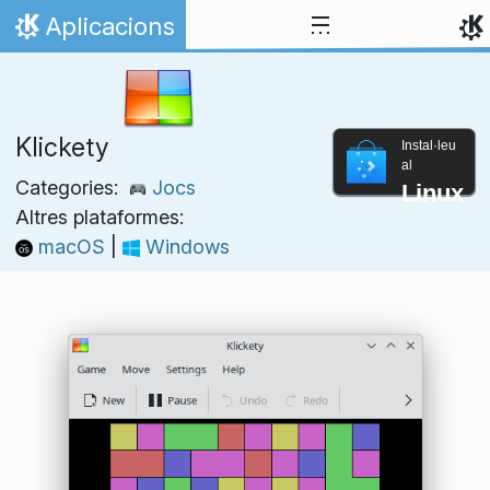
Salta al contingut
Aplicacions
Inici
Klickety
Instal·leu
al
Categories:
Jocs
Linux
Altres plataformes:
macOS
|
Windows