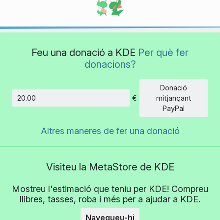
Feu una donació a KDE
Per què fer
donacions?
Donació
€
mitjançant
Import
PayPal
Altres maneres de fer una donació
Visiteu la MetaStore de KDE
Mostreu l'estimació que teniu per KDE! Compreu
llibres, tasses, roba i més per a ajudar a KDE.
Navegueu-hi