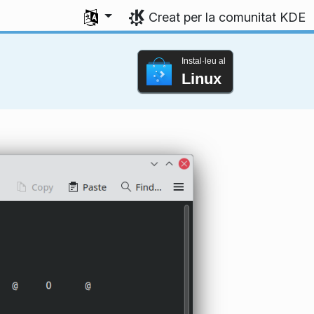
Seleccioneu l'idioma
Creat per la comunitat KDE
Instal·leu al
Linux