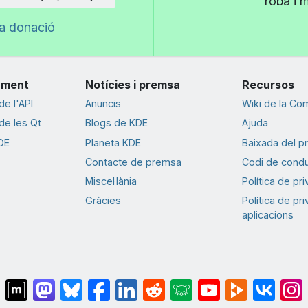
roba i 
na donació
ament
Notícies i premsa
Recursos
e l'API
Anuncis
Wiki de la Co
e les Qt
Blogs de KDE
Ajuda
DE
Planeta KDE
Baixada del p
Contacte de premsa
Codi de cond
Miscel·lània
Política de pr
Gràcies
Política de pr
aplicacions