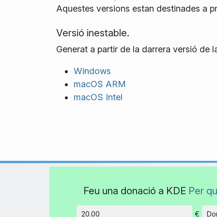
Aquestes versions estan destinades a p
Versió inestable.
Generat a partir de la darrera versió de
Windows
macOS ARM
macOS Intel
Feu una donació a KDE
Per qu
€
Don