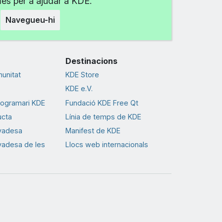
més per a ajudar a KDE.
Navegueu-hi
Destinacions
munitat
KDE Store
KDE e.V.
rogramari KDE
Fundació KDE Free Qt
ucta
Línia de temps de KDE
ivadesa
Manifest de KDE
ivadesa de les
Llocs web internacionals