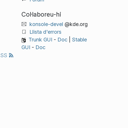
Col·laboreu-hi
konsole-devel
@kde.org
Llista d'errors
Trunk GUI
-
Doc
|
Stable
GUI
-
Doc
RSS