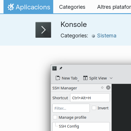
Salta al contingut
Aplicacions
Categories
Altres plataf
Inici
Konsole
Categories:
Sistema