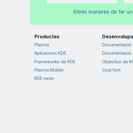
Import
Altres maneres de fer u
Productes
Desenvolup
Plasma
Documentació d
Aplicacions KDE
Documentació d
Frameworks de KDE
Objectius de K
Plasma Mobile
Codi font
KDE neon