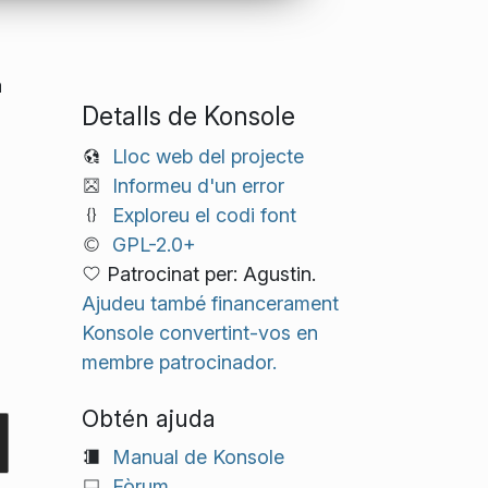
a
Detalls de Konsole
Lloc web del projecte
Informeu d'un error
Exploreu el codi font
GPL-2.0+
Patrocinat per: Agustin.
Ajudeu també financerament
Konsole convertint-vos en
membre patrocinador.
Obtén ajuda
Manual de Konsole
Fòrum