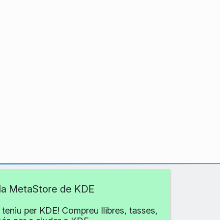
 la MetaStore de KDE
teniu per KDE! Compreu llibres, tasses,