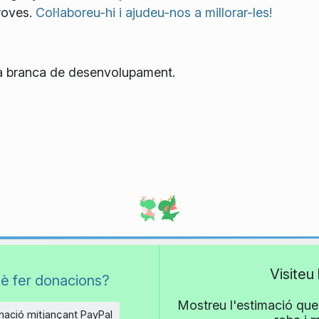
roves.
Col·laboreu-hi i ajudeu-nos a millorar-les!
 la branca de desenvolupament.
Visiteu
è fer donacions?
Mostreu l'estimació que 
ació mitjançant PayPal