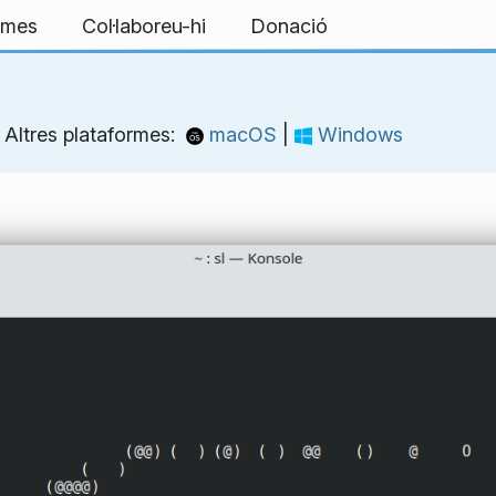
ormes
Col·laboreu-hi
Donació
Altres plataformes:
macOS
|
Windows