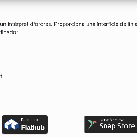
n intèrpret d'ordres. Proporciona una interfície de líni
dinador.
t
Baixeu de
Flathub