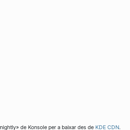
«nightly» de Konsole per a baixar des de
KDE CDN
.