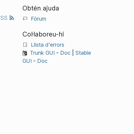
Obtén ajuda
RSS
Fòrum
Col·laboreu-hi
Llista d'errors
Trunk GUI
-
Doc
|
Stable
GUI
-
Doc