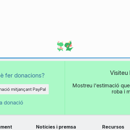
Visiteu
è fer donacions?
Mostreu l'estimació que 
ació mitjançant PayPal
roba i 
na donació
ament
Notícies i premsa
Recursos