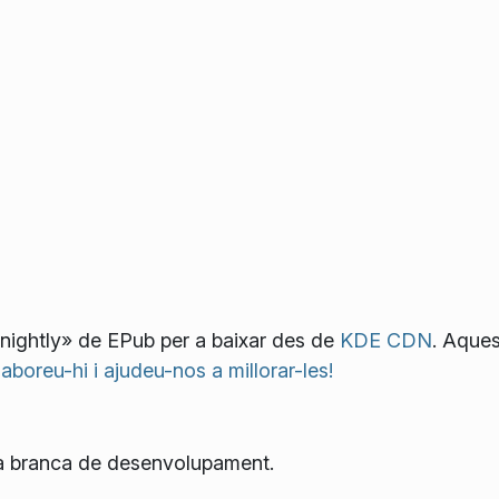
«nightly» de EPub per a baixar des de
KDE CDN
. Aque
laboreu-hi i ajudeu-nos a millorar-les!
 la branca de desenvolupament.