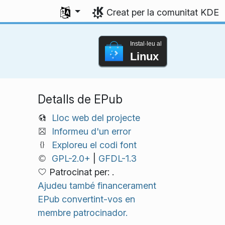
Seleccioneu l'idioma
Creat per la comunitat KDE
Instal·leu al
Linux
Detalls de EPub
Lloc web del projecte
Informeu d'un error
Exploreu el codi font
GPL-2.0+
|
GFDL-1.3
Patrocinat per: .
Ajudeu també financerament
EPub convertint-vos en
membre patrocinador.