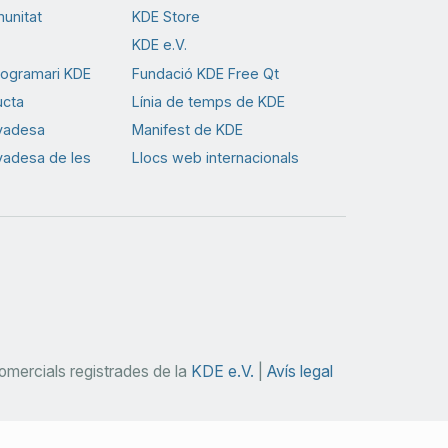
munitat
KDE Store
KDE e.V.
rogramari KDE
Fundació KDE Free Qt
ucta
Línia de temps de KDE
ivadesa
Manifest de KDE
ivadesa de les
Llocs web internacionals
mercials registrades de la
KDE e.V.
|
Avís legal