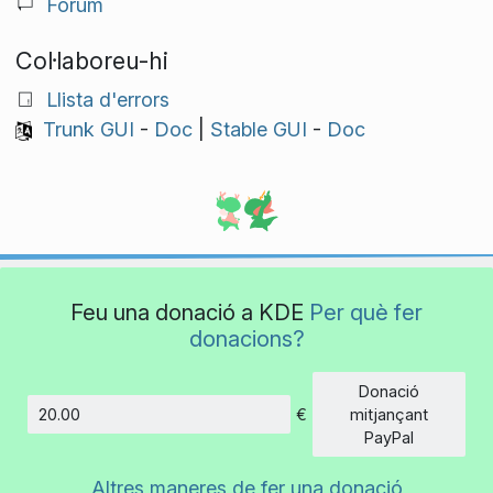
Fòrum
Col·laboreu-hi
Llista d'errors
Trunk GUI
-
Doc
|
Stable GUI
-
Doc
Feu una donació a KDE
Per què fer
donacions?
Donació
€
mitjançant
Import
PayPal
Altres maneres de fer una donació