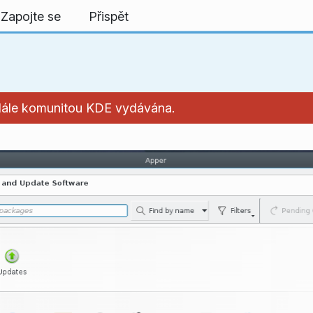
Zapojte se
Přispět
í dále komunitou KDE vydávána.