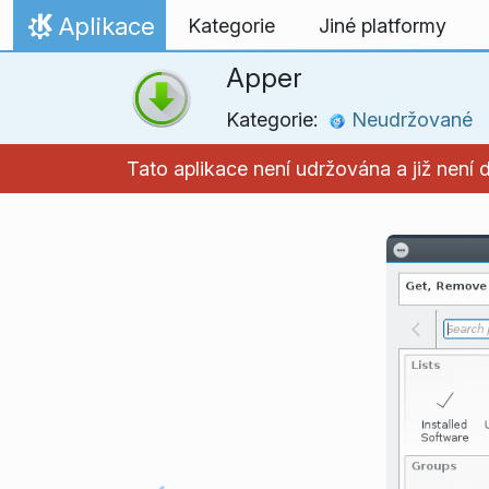
Přejít na obsah
Aplikace
Kategorie
Jiné platformy
Domů
Apper
Kategorie:
Neudržované
Tato aplikace není udržována a již nen