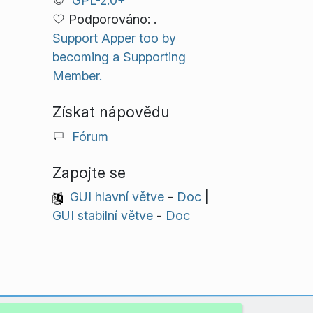
GPL-2.0+
Podporováno: .
Support Apper too by
becoming a Supporting
Member.
Získat nápovědu
Fórum
Zapojte se
GUI hlavní větve
-
Doc
|
GUI stabilní větve
-
Doc