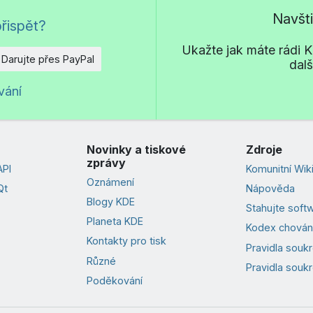
Navšt
řispět?
Ukažte jak máte rádi KD
Darujte přes PayPal
dal
vání
Novinky a tiskové
Zdroje
zprávy
PI
Komunitní Wik
Oznámení
Qt
Nápověda
Blogy KDE
Stahujte soft
Planeta KDE
Kodex chován
Kontakty pro tisk
Pravidla souk
Různé
Pravidla soukr
Poděkování