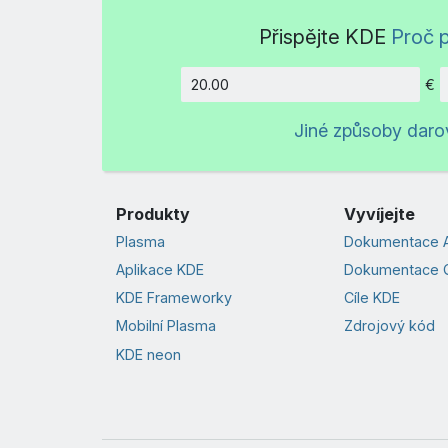
Přispějte KDE
Proč p
€
Částka
Jiné způsoby daro
Produkty
Vyvíjejte
Plasma
Dokumentace A
Aplikace KDE
Dokumentace 
KDE Frameworky
Cíle KDE
Mobilní Plasma
Zdrojový kód
KDE neon