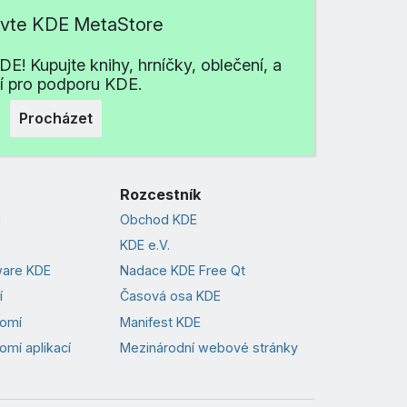
ivte KDE MetaStore
E! Kupujte knihy, hrníčky, oblečení, a
ší pro podporu KDE.
Procházet
Rozcestník
i
Obchod KDE
KDE e.V.
ware KDE
Nadace KDE Free Qt
í
Časová osa KDE
romí
Manifest KDE
omí aplikací
Mezinárodní webové stránky