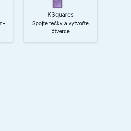
KSquares
en-
Spojte tečky a vytvořte
čtverce