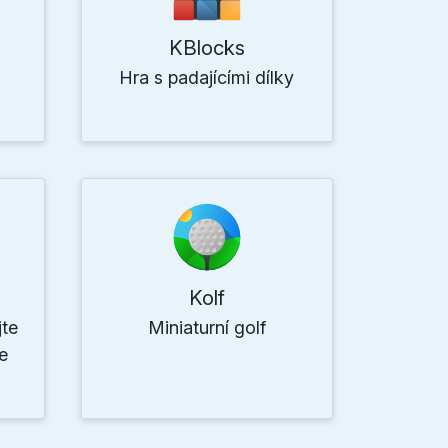
KBlocks
Hra s padajícími dílky
Kolf
jte
Miniaturní golf
e