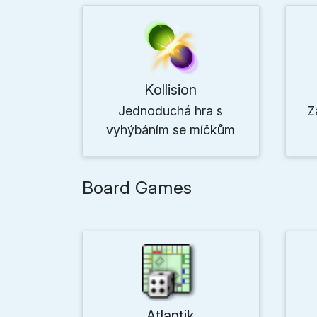
Kollision
Jednoduchá hra s
Z
vyhýbáním se míčkům
Board Games
Atlantik