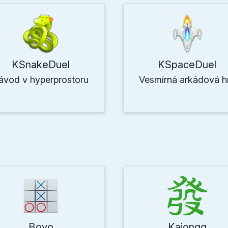
KSnakeDuel
KSpaceDuel
ávod v hyperprostoru
Vesmírná arkádová h
Bovo
Kajongg