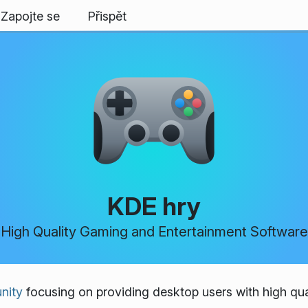
Zapojte se
Přispět
KDE hry
High Quality Gaming and Entertainment Software
nity
focusing on providing desktop users with high qua