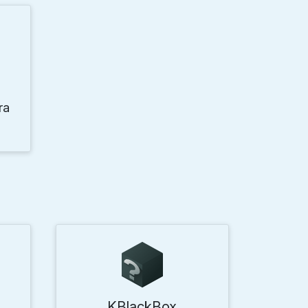
ra
KBlackBox