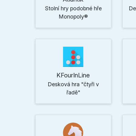
Stolní hry podobné hře
De
Monopoly®
KFourInLine
Desková hra "čtyři v
řadě"