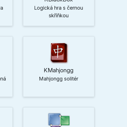
ra
Logická hra s černou
skříňkou
KMahjongg
bná
Mahjongg solitér