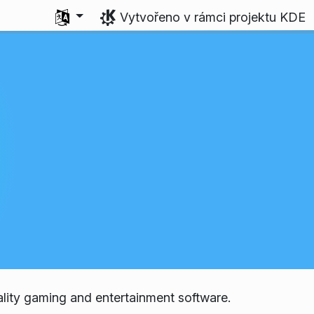
Zvolte svůj jazyk
Vytvořeno v rámci projektu KDE
lity gaming and entertainment software.