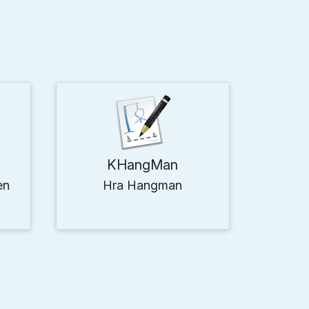
KHangMan
en
Hra Hangman