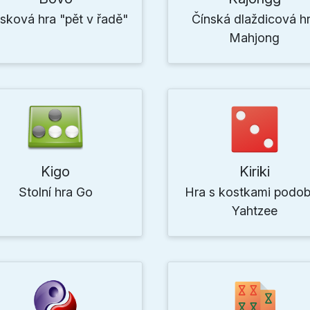
sková hra "pět v řadě"
Čínská dlaždicová h
Mahjong
Kigo
Kiriki
Stolní hra Go
Hra s kostkami podo
Yahtzee