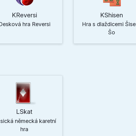
KReversi
KShisen
Desková hra Reversi
Hra s dlaždicemi Šis
Šo
LSkat
asická německá karetní
hra