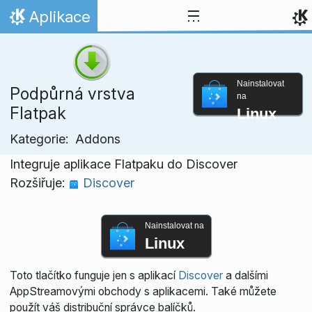
Přejít na obsah
Aplikace
Domů
Nainstalovat
Podpůrná vrstva
na
Flatpak
Linux
Kategorie:
Addons
Integruje aplikace Flatpaku do Discover
Rozšiřuje:
Discover
Nainstalovat na
Linux
Toto tlačítko funguje jen s aplikací
Discover
a dalšími
AppStreamovými obchody s aplikacemi. Také můžete
použít váš distribuční správce balíčků.