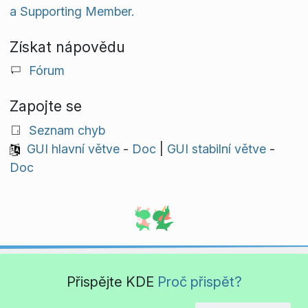
a Supporting Member.
Získat nápovědu
Fórum
Zapojte se
Seznam chyb
GUI hlavní větve
-
Doc
|
GUI stabilní větve
-
Doc
Přispějte KDE
Proč přispět?