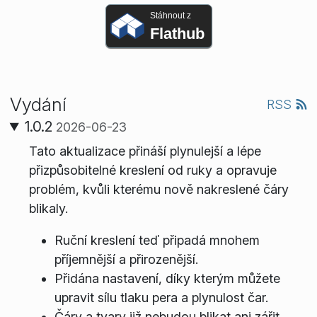
Stáhnout z
Flathub
Vydání
RSS
1.0.2
2026-06-23
Tato aktualizace přináší plynulejší a lépe
přizpůsobitelné kreslení od ruky a opravuje
problém, kvůli kterému nově nakreslené čáry
blikaly.
Ruční kreslení teď připadá mnohem
příjemnější a přirozenější.
Přidána nastavení, díky kterým můžete
upravit sílu tlaku pera a plynulost čar.
Čáry a tvary již nebudou blikat ani zářit