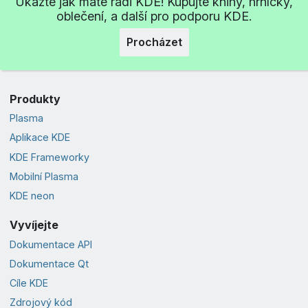
Ukažte jak máte rádi KDE! Kupujte knihy, hrníčky,
oblečení, a další pro podporu KDE.
Procházet
Produkty
Plasma
Aplikace KDE
KDE Frameworky
Mobilní Plasma
KDE neon
Vyvíjejte
Dokumentace API
Dokumentace Qt
Cíle KDE
Zdrojový kód