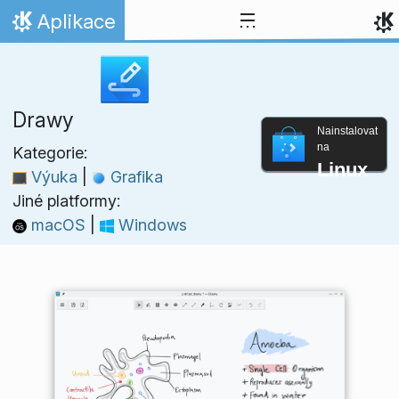
Přejít na obsah
Aplikace
Domů
Drawy
Nainstalovat
na
Kategorie:
Linux
Výuka
|
Grafika
Jiné platformy:
macOS
|
Windows