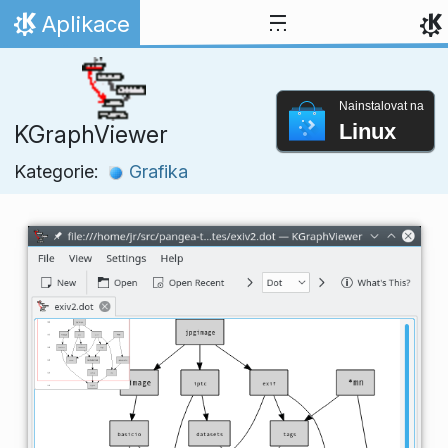
Přejít na obsah
Aplikace
Domů
Nainstalovat na
Linux
KGraphViewer
Kategorie:
Grafika