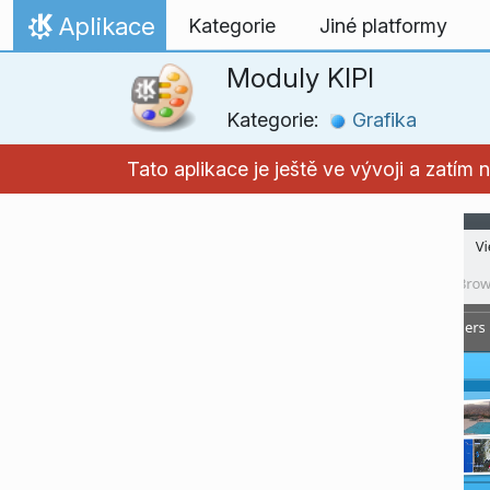
Přejít na obsah
Aplikace
Kategorie
Jiné platformy
Domů
Moduly KIPI
Kategorie:
Grafika
Tato aplikace je ještě ve vývoji a zatí