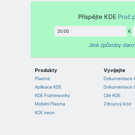
Přispějte KDE
Proč p
€
Částka
Jiné způsoby daro
Produkty
Vyvíjejte
Plasma
Dokumentace A
Aplikace KDE
Dokumentace 
KDE Frameworky
Cíle KDE
Mobilní Plasma
Zdrojový kód
KDE neon