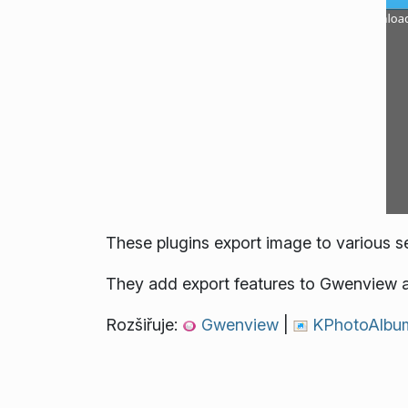
These plugins export image to various s
They add export features to Gwenview 
Rozšiřuje:
Gwenview
|
KPhotoAlb