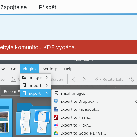
Zapojte se
Přispět
m nebyla komunitou KDE vydána.