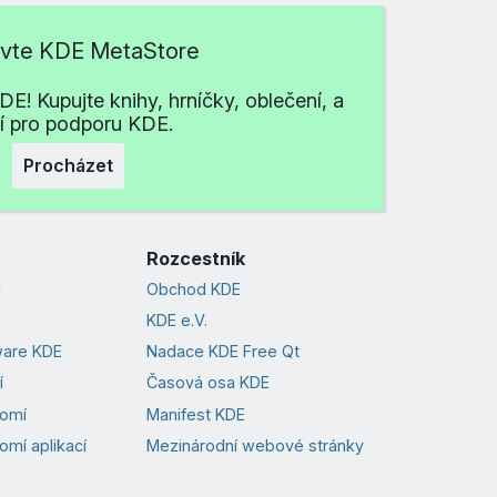
ivte KDE MetaStore
E! Kupujte knihy, hrníčky, oblečení, a
ší pro podporu KDE.
Procházet
Rozcestník
i
Obchod KDE
KDE e.V.
ware KDE
Nadace KDE Free Qt
í
Časová osa KDE
romí
Manifest KDE
omí aplikací
Mezinárodní webové stránky