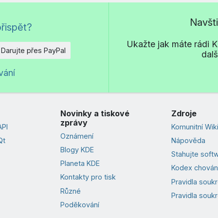
Navšt
řispět?
Ukažte jak máte rádi KD
Darujte přes PayPal
dal
vání
Novinky a tiskové
Zdroje
zprávy
PI
Komunitní Wik
Oznámení
Qt
Nápověda
Blogy KDE
Stahujte soft
Planeta KDE
Kodex chován
Kontakty pro tisk
Pravidla souk
Různé
Pravidla soukr
Poděkování