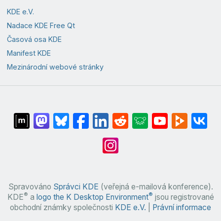
KDE e.V.
Nadace KDE Free Qt
Časová osa KDE
Manifest KDE
Mezinárodní webové stránky
Spravováno
Správci KDE
(veřejná e-mailová konference).
®
®
KDE
a
logo the K Desktop Environment
jsou registrované
obchodní známky společnosti
KDE e.V.
|
Právní informace