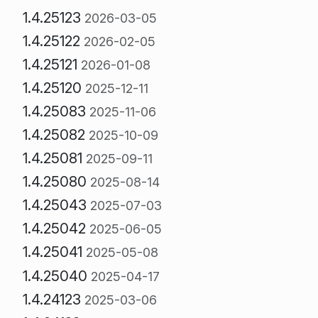
1.4.25123
2026-03-05
1.4.25122
2026-02-05
1.4.25121
2026-01-08
1.4.25120
2025-12-11
1.4.25083
2025-11-06
1.4.25082
2025-10-09
1.4.25081
2025-09-11
1.4.25080
2025-08-14
1.4.25043
2025-07-03
1.4.25042
2025-06-05
1.4.25041
2025-05-08
1.4.25040
2025-04-17
1.4.24123
2025-03-06