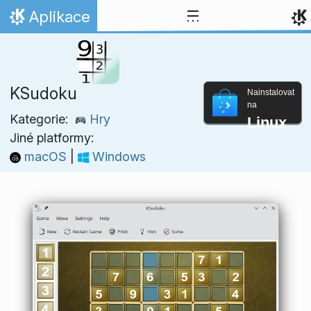
Přejít na obsah
Aplikace
Domů
KSudoku
Nainstalovat
na
Kategorie:
Hry
Linux
Jiné platformy:
macOS
|
Windows