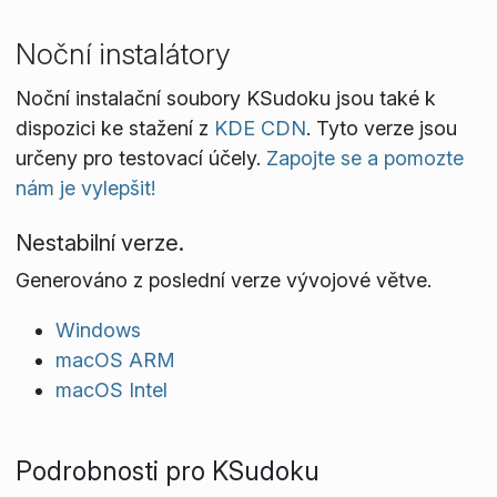
Noční instalátory
Noční instalační soubory KSudoku jsou také k
dispozici ke stažení z
KDE CDN
. Tyto verze jsou
určeny pro testovací účely.
Zapojte se a pomozte
nám je vylepšit!
Nestabilní verze.
Generováno z poslední verze vývojové větve.
Windows
macOS ARM
macOS Intel
Podrobnosti pro KSudoku