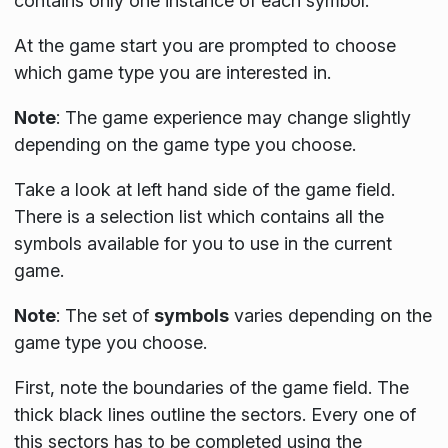
contains only one instance of each symbol.
At the game start you are prompted to choose
which game type you are interested in.
Note
:
The game experience may change slightly
depending on the game type you choose.
Take a look at left hand side of the game field.
There is a selection list which contains all the
symbols available for you to use in the current
game.
Note
: The set of
symbols
varies depending on the
game type you choose.
First, note the boundaries of the game field. The
thick black lines outline the sectors. Every one of
this sectors has to be completed using the